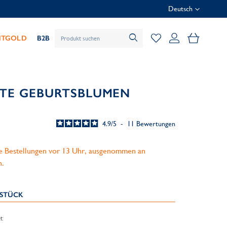
Deutsch
Mein Wa
HTGOLD
B2B
RTE GEBURTSBLUMEN
4.9
/
5
-
11
Bewertungen
le Bestellungen vor 13 Uhr, ausgenommen an
n.
KSTÜCK
t