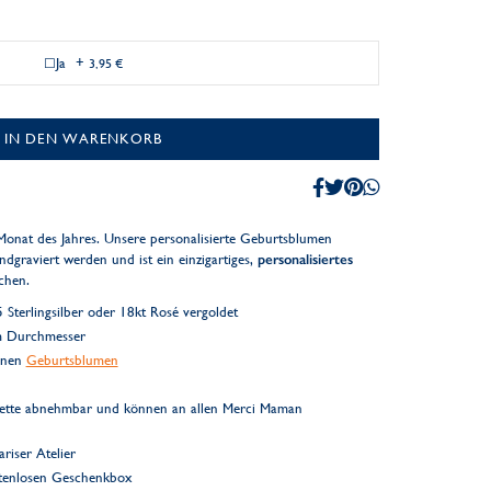
Ja
+
3,95 €
IN DEN WARENKORB
Monat des Jahres. Unsere personalisierte Geburtsblumen
ndgraviert werden und ist ein einzigartiges,
personalisiertes
chen.
Sterlingsilber oder 18kt Rosé vergoldet
cm Durchmesser
denen
Geburtsblumen
Kette abnehmbar und können an allen Merci Maman
riser Atelier
ostenlosen Geschenkbox