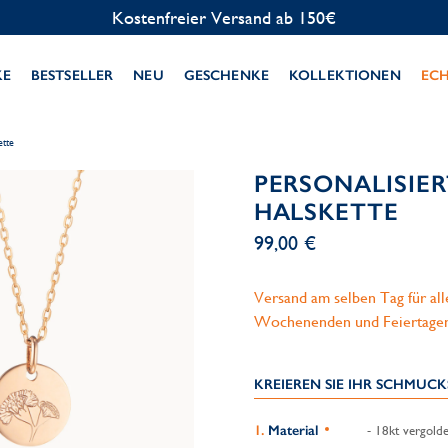
Kostenlose Personalisierung
KE
BESTSELLER
NEU
GESCHENKE
KOLLEKTIONEN
EC
ette
PERSONALISIE
HALSKETTE
99,00 €
Versand am selben Tag für al
Wochenenden und Feiertage
KREIEREN SIE IHR SCHMUC
Material
- 18kt vergolde