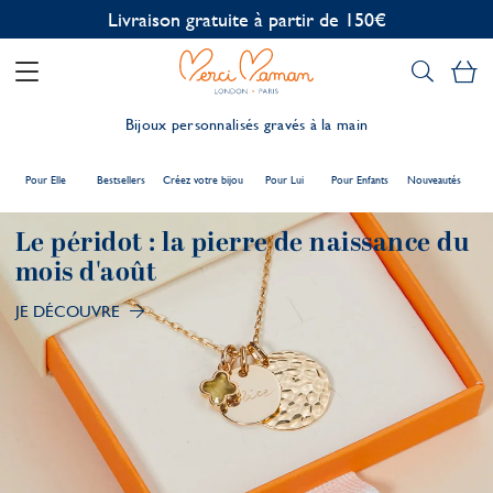
Personnalisation offerte
Mo
Bijoux personnalisés gravés à la main
Pour Elle
Bestsellers
Créez votre bijou
Pour Lui
Pour Enfants
Nouveautés
Le péridot : la pierre de naissance du
mois d'août
JE DÉCOUVRE