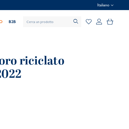
Italiano
Il mio car
IO
B2B
oro riciclato
 2022