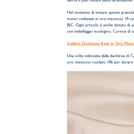
dell’oro può recare danni all’ambiente co
Nel tentativo di evitare queste pratich
iconici realizzati in oro massiccio 18 c
RJC. Ogni articolo è anche dotato di un
con imballaggio ecologico. Curiosa di sa
Collana Duchessa Kate in Oro Massi
Una volta indossata dalla duchessa di 
oro massiccio riciclato 18k per durare 