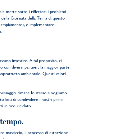
ale mette sotto i riflettori i problemi
e della Giornata della Terra di questo
e (ampiamente), e implementare
a.
ssano investire. A tal proposito, ci
to con diversi partner, la maggior parte
e soprattutto ambientale. Questi valori
o messaggio rimane lo stesso e vogliamo
o lieti di condividere i nostri primi
i in oro riciclato.
a tempo.
oro massiccio, il processo di estrazione