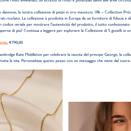
me rifiuti avvelenati, un eccesso di rifiuti e potenziali danni alle aree circosta
e dannose, la nostra collezione di pezzi in oro massiccio 18k – Collection Préc
arati riciclato. La collezione è prodotta in Europa da un fornitore di fiducia e 
 codice seriale per mostrare l’autenticità del prodotto, il tutto confezionato
perne di più? Continua a leggere per esplorare la Collezione di 5 gioielli in or
ccio
, €790,00
Cambridge Kate Middleton per celebrare la nascita del principe George, la coll
tutta la vita. Personalizza questo pezzo con un messaggio che viene dal cuore.