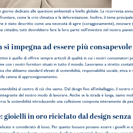
un giorno dedicato alle questioni ambientali a livello globale. La ricorrenza annu
frontare, come la crisi climatica e la deforestazione. Inoltre, il tema principal
e è stato descritto come una necessità di agire (coraggiosamente), innovar
 cittadini, tutti dovrebbero fare la loro parte nell’investire nel nostro pianet
si impegna ad essere più consapevole
vi è quello di offrire sempre articoli di qualità in cui i nostri consumatori po
ve con i nostri fornitori situati in tutto il mondo. Lavoriamo a stretto contat
fica che abbiamo standard elevati di sostenibilità, responsabilità sociale, etica 
ella catena di approvvigionamento.
tenibilità al centro di ciò che siamo. Dal design fino all’imballaggio, il nostr
te integrante del nostro modo di lavorare. Anche se la strada è lunga, siamo molt
 verso la sostenibilità introducendo una collezione composta interamente da pezz
 gioielli in oro riciclato dal design senz
licato e considerato di lusso. Per quanto lussuosi possano essere i gioielli in 