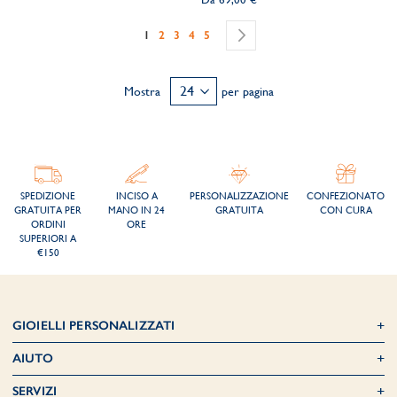
Pagina
Attualmente stai leggendo la pagina
Pagina
Pagina
Pagina
Pagina
Pagina
Successivo
1
2
3
4
5
Mostra
per pagina
SPEDIZIONE
INCISO A
PERSONALIZZAZIONE
CONFEZIONATO
GRATUITA PER
MANO IN 24
GRATUITA
CON CURA
ORDINI
ORE
SUPERIORI A
€150
GIOIELLI PERSONALIZZATI
AIUTO
SERVIZI