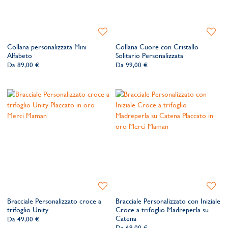
Aggiungi
Aggiung
alla
alla
Collana personalizzata Mini
Collana Cuore con Cristallo
lista
lista
Alfabeto
Solitario Personalizzata
dei
dei
Da
89,00 €
Da
99,00 €
desideri
desider
Aggiungi
Aggiung
alla
alla
Bracciale Personalizzato croce a
Bracciale Personalizzato con Iniziale
lista
lista
trifoglio Unity
Croce a trifoglio Madreperla su
dei
dei
Catena
Da
49,00 €
desideri
desider
Da
69,00 €