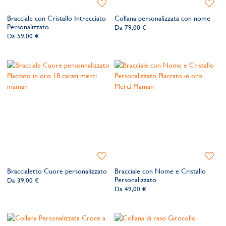
Aggiungi
Aggiung
alla
alla
Bracciale con Cristallo Intrecciato
Collana personalizzata con nome
lista
lista
Personalizzato
Da
79,00 €
dei
dei
Da
59,00 €
desideri
desider
Aggiungi
Aggiung
alla
alla
Braccialetto Cuore personalizzato
Bracciale con Nome e Cristallo
lista
lista
Personalizzato
Da
39,00 €
dei
dei
Da
49,00 €
desideri
desider