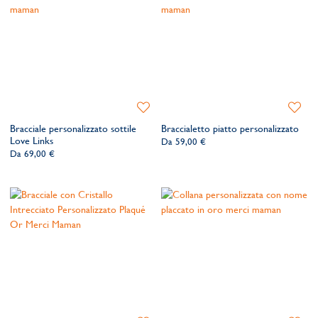
Aggiungi
Aggiung
alla
alla
Bracciale personalizzato sottile
Braccialetto piatto personalizzato
lista
lista
Love Links
Da
59,00 €
dei
dei
Da
69,00 €
desideri
desider