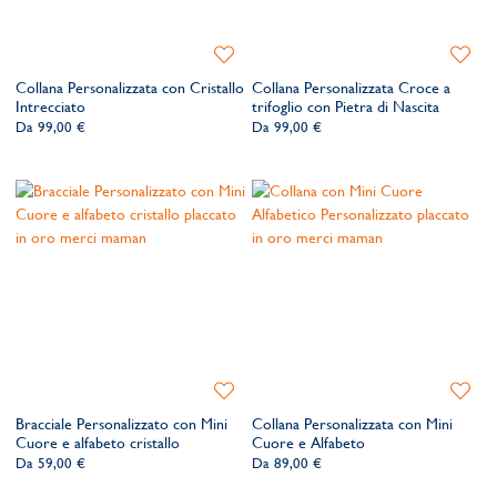
Aggiungi
Aggiung
alla
alla
Collana Personalizzata con Cristallo
Collana Personalizzata Croce a
lista
lista
Intrecciato
trifoglio con Pietra di Nascita
dei
dei
Da
99,00 €
Da
99,00 €
desideri
desider
Aggiungi
Aggiung
alla
alla
Bracciale Personalizzato con Mini
Collana Personalizzata con Mini
lista
lista
Cuore e alfabeto cristallo
Cuore e Alfabeto
dei
dei
Da
59,00 €
Da
89,00 €
desideri
desider