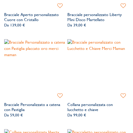
Aggiungi
Aggiung
alla
alla
Bracciale Aperto personalizzato
Bracciale personalizzato Liberty
lista
lista
Cuore con Cristallo
Mini Disco Martellato
dei
dei
Da
139,00 €
Da
39,00 €
desideri
desider
Aggiungi
Aggiung
alla
alla
Bracciale Personalizzato a catena
Collana personalizzata con
lista
lista
con Pastiglia
lucchetto e chiave
dei
dei
Da
59,00 €
Da
99,00 €
desideri
desider