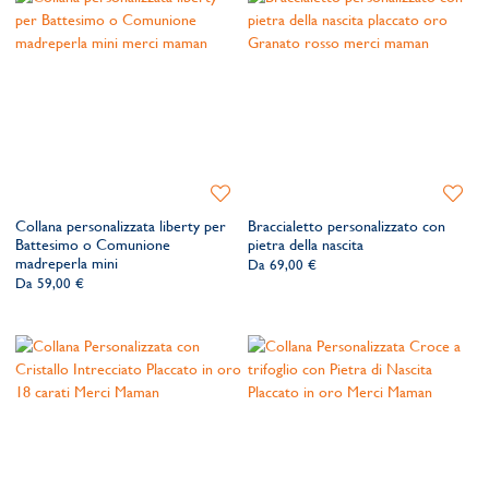
Aggiungi
Aggiung
alla
alla
Collana personalizzata liberty per
Braccialetto personalizzato con
lista
lista
Battesimo o Comunione
pietra della nascita
dei
dei
madreperla mini
Da
69,00 €
desideri
desider
Da
59,00 €