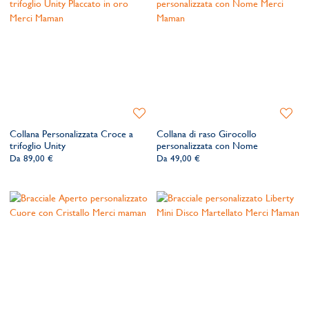
Aggiungi
Aggiung
alla
alla
Collana Personalizzata Croce a
Collana di raso Girocollo
lista
lista
trifoglio Unity
personalizzata con Nome
dei
dei
Da
89,00 €
Da
49,00 €
desideri
desider