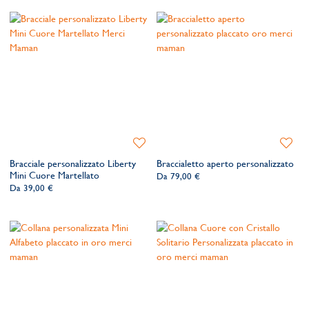
Aggiungi
Aggiung
alla
alla
Bracciale personalizzato Liberty
Braccialetto aperto personalizzato
lista
lista
Mini Cuore Martellato
Da
79,00 €
dei
dei
Da
39,00 €
desideri
desider