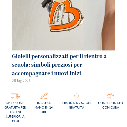
Gioielli personalizzati per il rientro a
Gi
scuola: simboli preziosi per
co
accompagnare i nuovi inizi
be
28 lug 2026
21 
SPEDIZIONE
INCISO A
PERSONALIZZAZIONE
CONFEZIONATO
GRATUITA PER
MANO IN 24
GRATUITA
CON CURA
ORDINI
ORE
SUPERIORI A
€150