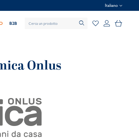
Italiano
Il mio car
IO
B2B
mica Onlus