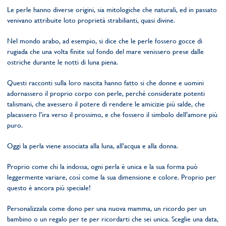
Le perle hanno diverse origini, sia mitologiche che naturali, ed in passato
venivano attribuite loto proprietà strabilianti, quasi divine.
Nel mondo arabo, ad esempio, si dice che le perle fossero gocce di
rugiada che una volta finite sul fondo del mare venissero prese dalle
ostriche durante le notti di luna piena.
Questi racconti sulla loro nascita hanno fatto si che donne e uomini
adornassero il proprio corpo con perle, perché considerate potenti
talismani, che avessero il potere di rendere le amicizie più salde, che
placassero l’ira verso il prossimo, e che fossero il simbolo dell’amore più
puro.
Oggi la perla viene associata alla luna, all’acqua e alla donna.
Proprio come chi la indossa, ogni perla è unica e la sua forma può
leggermente variare, così come la sua dimensione e colore. Proprio per
questo è ancora più speciale!
Personalizzala come dono per una nuova mamma, un ricordo per un
bambino o un regalo per te per ricordarti che sei unica. Sceglie una data,