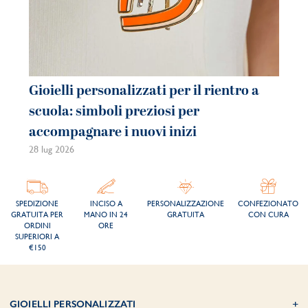
Gioielli personalizzati per il rientro a
Gi
scuola: simboli preziosi per
co
accompagnare i nuovi inizi
be
28 lug 2026
21 
SPEDIZIONE
INCISO A
PERSONALIZZAZIONE
CONFEZIONATO
GRATUITA PER
MANO IN 24
GRATUITA
CON CURA
ORDINI
ORE
SUPERIORI A
€150
GIOIELLI PERSONALIZZATI