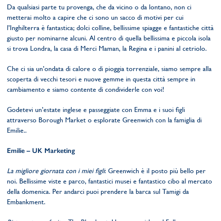
Da qualsiasi parte tu provenga, che da vicino o da lontano, non ci
metterai molto a capire che ci sono un sacco di motivi per cui
l’Inghilterra è fantastica; dolci colline, bellissime spiagge e fantastiche città
giusto per nominarne alcuni. Al centro di quella bellissima e piccola isola
si trova Londra, la casa di Merci Maman, la Regina e i panini al cetriolo.
Che ci sia un’ondata di calore o di pioggia torrenziale, siamo sempre alla
scoperta di vecchi tesori e nuove gemme in questa città sempre in
cambiamento e siamo contente di condividerle con voi!
Godetevi un’estate inglese e passeggiate con Emma e i suoi figli
attraverso Borough Market o esplorate Greenwich con la famiglia di
Emilie..
Emilie – UK Marketing
La migliore giornata con i miei figli
: Greenwich è il posto più bello per
noi. Bellissime viste e parco, fantastici musei e fantastico cibo al mercato
della domenica. Per andarci puoi prendere la barca sul Tamigi da
Embankment.