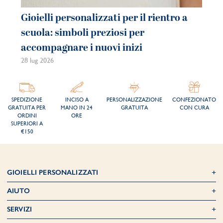
Gioielli personalizzati per il rientro a
Gi
scuola: simboli preziosi per
co
accompagnare i nuovi inizi
be
28 lug 2026
21 
SPEDIZIONE
INCISO A
PERSONALIZZAZIONE
CONFEZIONATO
GRATUITA PER
MANO IN 24
GRATUITA
CON CURA
ORDINI
ORE
SUPERIORI A
€150
GIOIELLI PERSONALIZZATI
AIUTO
SERVIZI