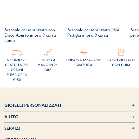
Bracciale personalizzato con
Bracciale personalizzato Mini
Brac
Disco Aperto in oro 9 carati
Pastiglia in oro 9 carati
perso
uomo
SPEDIZIONE
INCISO A
PERSONALIZZAZIONE
CONFEZIONATO
GRATUITA PER
MANO IN 24
GRATUITA
CON CURA
ORDINI
ORE
SUPERIORI A
€150
GIOIELLI PERSONALIZZATI
AIUTO
SERVIZI