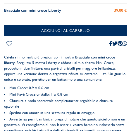
Bracciale con mini croce Liberty
39,00 €
AGGIUNGI AL CARRELLO
Celebra i momenti più preziosi con il nostro
Bracciale con mini croce
liberty
. Scegli tra 5 motivi Liberty e abbinali al tuo charm Mini Croce,
proposto in due finiture: una pavé di cristalli per maggiore brillantezza,
oppure una versione dorata o argentata rifinita su entrambi i lati. Un gioiello
unico e colorato, perfetto per un battesimo o una comunione.
Mini Croce: 0.9 x 0.6 cm
Mini Pavé Croce cristallo: 1 x 0,8 cm
Chiusura a nodo scorrevole completamente regolabile o chiusura
opzionale
Spedito con amore in una scatolina regalo in omaggio
Avvertenza per i bambini: si prega di notare che questo gioiello non è un
giocattolo. Vi consigliamo di non lasciare il vostro bambino indossarlo senza
sorveglianza, poiché i piccoli e delicati ciondoli, se ingeriti, possono essere