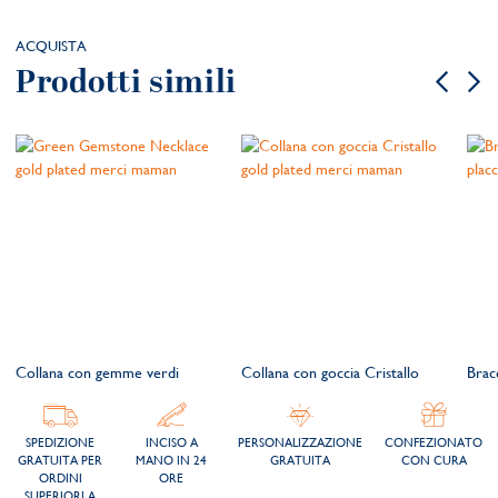
ACQUISTA
Prodotti simili
Collana con gemme verdi
Collana con goccia Cristallo
Brac
SPEDIZIONE
INCISO A
PERSONALIZZAZIONE
CONFEZIONATO
GRATUITA PER
MANO IN 24
GRATUITA
CON CURA
ORDINI
ORE
SUPERIORI A