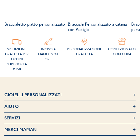
Braccialetto piatto personalizzato
Bracciale Personalizzato a catena
Brac
con Pastiglia
perso
SPEDIZIONE
INCISO A
PERSONALIZZAZIONE
CONFEZIONATO
GRATUITA PER
MANO IN 24
GRATUITA
CON CURA
ORDINI
ORE
SUPERIORI A
€150
GIOIELLI PERSONALIZZATI
AIUTO
SERVIZI
MERCI MAMAN