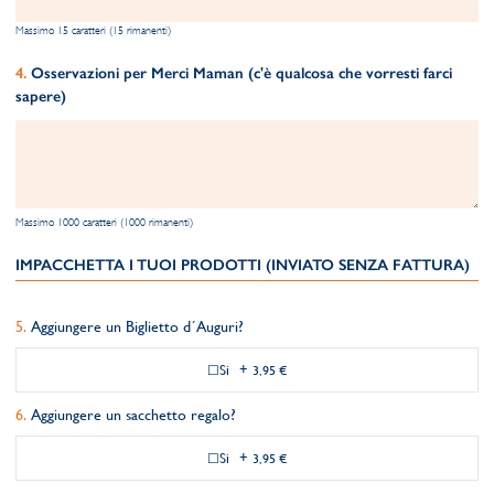
Massimo 15 caratteri (15 rimanenti)
Osservazioni per Merci Maman (c'è qualcosa che vorresti farci
sapere)
Massimo 1000 caratteri (1000 rimanenti)
IMPACCHETTA I TUOI PRODOTTI (INVIATO SENZA FATTURA)
Aggiungere un Biglietto d´Auguri?
Si
+
3,95 €
Aggiungere un sacchetto regalo?
Si
+
3,95 €