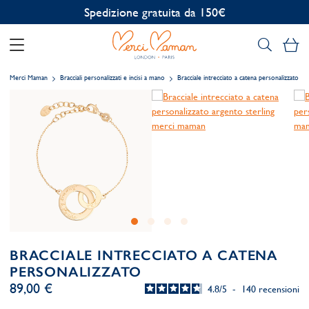
Personalizzazione gratuita
Il
Merci Maman
Bracciali personalizzati e incisi a mano
Bracciale intrecciato a catena personalizzato
BRACCIALE INTRECCIATO A CATENA
PERSONALIZZATO
89,00 €
4.8
/
5
-
140
recensioni