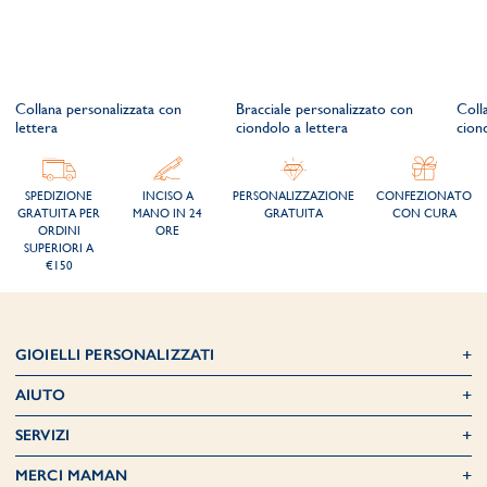
Collana personalizzata con
Bracciale personalizzato con
Coll
lettera
ciondolo a lettera
cion
SPEDIZIONE
INCISO A
PERSONALIZZAZIONE
CONFEZIONATO
GRATUITA PER
MANO IN 24
GRATUITA
CON CURA
ORDINI
ORE
SUPERIORI A
€150
GIOIELLI PERSONALIZZATI
AIUTO
SERVIZI
MERCI MAMAN