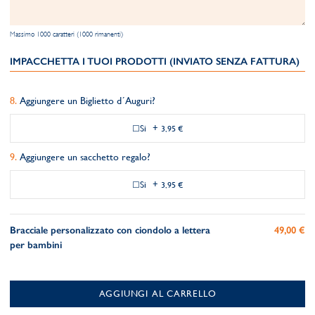
Massimo 1000 caratteri (1000 rimanenti)
IMPACCHETTA I TUOI PRODOTTI (INVIATO SENZA FATTURA)
Aggiungere un Biglietto d´Auguri?
Si
+
3,95 €
Aggiungere un sacchetto regalo?
Si
+
3,95 €
Bracciale personalizzato con ciondolo a lettera
49,00 €
per bambini
AGGIUNGI AL CARRELLO