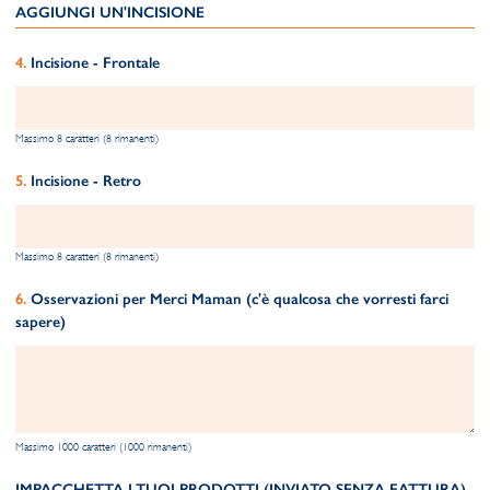
AGGIUNGI UN'INCISIONE
Incisione - Frontale
Massimo 8 caratteri (8 rimanenti)
Incisione - Retro
Massimo 8 caratteri (8 rimanenti)
Osservazioni per Merci Maman (c'è qualcosa che vorresti farci
sapere)
Massimo 1000 caratteri (1000 rimanenti)
IMPACCHETTA I TUOI PRODOTTI (INVIATO SENZA FATTURA)