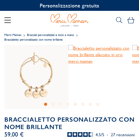
Personalizzazione gratuita
Il
Merci Maman
Bracciali personalizzati e incisi a mano
Braccialetto personalizzato con nome brillante
BRACCIALETTO PERSONALIZZATO CON
NOME BRILLANTE
59,00 €
4.5
/
5
-
27
recensioni