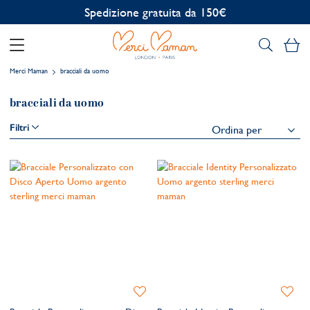
Spedizione gratuita da 150€
Il
Merci Maman
bracciali da uomo
bracciali da uomo
Filtri
Aggiungi
Aggiung
alla
alla