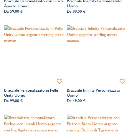
Bracciale Personalizzato con Disco
Bracciale Identity Personalizzato
lista
lista
Aperto Uomo
Uomo
dei
dei
Da
59,00 €
Da
99,00 €
desideri
desider
Aggiungi
Aggiung
alla
alla
Bracciale Personalizzato in Pelle
Bracciale Infinity Personalizzato
lista
lista
Unity Uomo
Uomo
dei
dei
Da
99,00 €
Da
49,00 €
desideri
desider