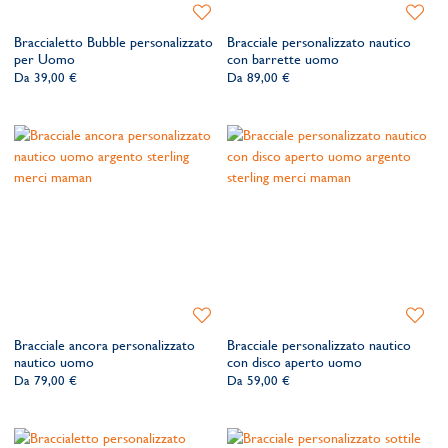
Aggiungi
Aggiung
alla
alla
Braccialetto Bubble personalizzato
Bracciale personalizzato nautico
lista
lista
per Uomo
con barrette uomo
dei
dei
Da
39,00 €
Da
89,00 €
desideri
desider
Aggiungi
Aggiung
alla
alla
Bracciale ancora personalizzato
Bracciale personalizzato nautico
lista
lista
nautico uomo
con disco aperto uomo
dei
dei
Da
79,00 €
Da
59,00 €
desideri
desider