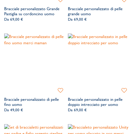
alla
alla
Bracciale personalizzato Grande
Bracciale personalizzato di pelle
lista
lista
Pastiglia su cordoncino uomo
grande uomo
dei
dei
Da
69,00 €
Da
69,00 €
desideri
desider
Aggiungi
Aggiung
alla
alla
Bracciale personalizzato di pelle
Bracciale personalizzato in pelle
lista
lista
fino uomo
doppio intrecciato per uomo
dei
dei
Da
49,00 €
Da
69,00 €
desideri
desider