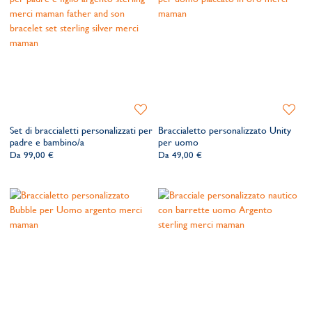
Aggiungi
Aggiung
alla
alla
Set di braccialetti personalizzati per
Braccialetto personalizzato Unity
lista
lista
padre e bambino/a
per uomo
dei
dei
Da
99,00 €
Da
49,00 €
desideri
desider