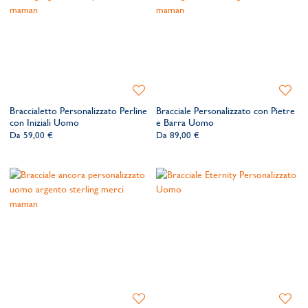
Aggiungi
Aggiung
alla
alla
Braccialetto Personalizzato Perline
Bracciale Personalizzato con Pietre
lista
lista
con Iniziali Uomo
e Barra Uomo
dei
dei
Da
59,00 €
Da
89,00 €
desideri
desider
Aggiungi
Aggiung