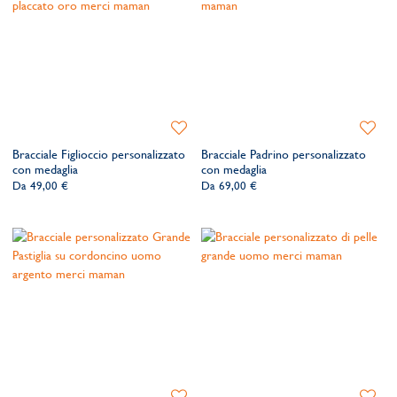
Aggiungi
Aggiung
alla
alla
Bracciale Figlioccio personalizzato
Bracciale Padrino personalizzato
lista
lista
con medaglia
con medaglia
dei
dei
Da
49,00 €
Da
69,00 €
desideri
desider
Aggiungi
Aggiung