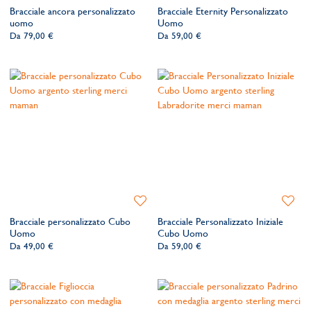
alla
alla
Bracciale ancora personalizzato
Bracciale Eternity Personalizzato
lista
lista
uomo
Uomo
dei
dei
Da
79,00 €
Da
59,00 €
desideri
desider
Aggiungi
Aggiung
alla
alla
Bracciale personalizzato Cubo
Bracciale Personalizzato Iniziale
lista
lista
Uomo
Cubo Uomo
dei
dei
Da
49,00 €
Da
59,00 €
desideri
desider