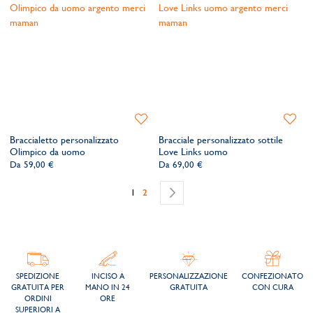
Aggiungi
Aggiung
alla
alla
Braccialetto personalizzato
Bracciale personalizzato sottile
lista
lista
Olimpico da uomo
Love Links uomo
dei
dei
Da
59,00 €
Da
69,00 €
desideri
desider
Pagina
Attualmente stai leggendo la pagina
Pagina
Pagina
Successivo
1
2
SPEDIZIONE
INCISO A
PERSONALIZZAZIONE
CONFEZIONATO
GRATUITA PER
MANO IN 24
GRATUITA
CON CURA
ORDINI
ORE
SUPERIORI A