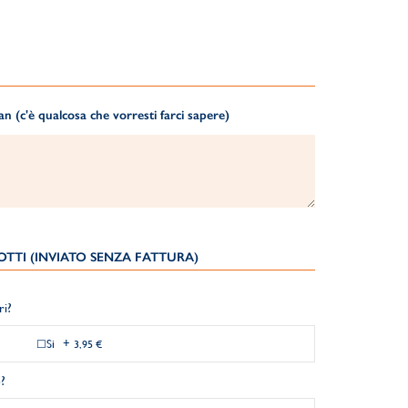
 (c'è qualcosa che vorresti farci sapere)
TTI (INVIATO SENZA FATTURA)
ri?
Si
+
3,95 €
?