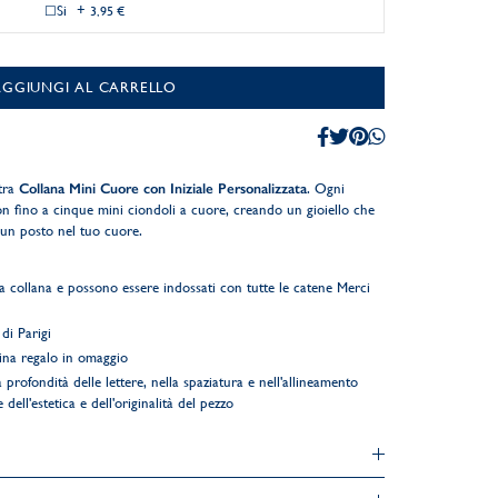
Si
+
3,95 €
AGGIUNGI AL CARRELLO
tra
Collana Mini Cuore con Iniziale Personalizzata
. Ogni
on fino a cinque mini ciondoli a cuore, creando un gioiello che
un posto nel tuo cuore.
a collana e possono essere indossati con tutte le catene Merci
di Parigi
ina regalo in omaggio
 profondità delle lettere, nella spaziatura e nell'allineamento
 dell'estetica e dell'originalità del pezzo