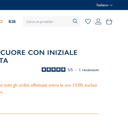
Italiano
Il mio car
IO
B2B
 CUORE CON INIZIALE
TA
5
/
5
-
1
recensioni
 tutti gli ordini effettuati entro le ore 13:00, esclusi
vi.