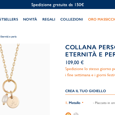
Personalizzazione gratuita
STSELLERS
NOVITÀ
REGALI
COLLEZIONI
ORO MASSICC
Eternità e perla
COLLANA PERS
ETERNITÀ E PE
109,00 €
Spedizione lo stesso giorno per
i fine settimana e i giorni festi
CREA IL TUO GIOIELLO
Metallo
- Placcato in or