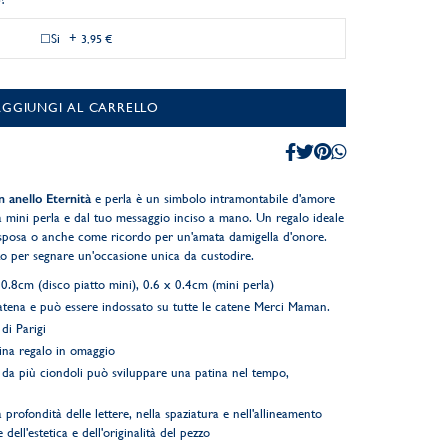
Si
+
3,95 €
AGGIUNGI AL CARRELLO
n anello Eternità
e perla è un simbolo intramontabile d'amore
na mini perla e dal tuo messaggio inciso a mano. Un regalo ideale
sposa o anche come ricordo per un'amata damigella d'onore.
o per segnare un'occasione unica da custodire.
0.8cm (disco piatto mini), 0.6 x 0.4cm (mini perla)
catena e può essere indossato su tutte le catene Merci Maman.
di Parigi
ina regalo in omaggio
 da più ciondoli può sviluppare una patina nel tempo,
 profondità delle lettere, nella spaziatura e nell'allineamento
 dell'estetica e dell'originalità del pezzo