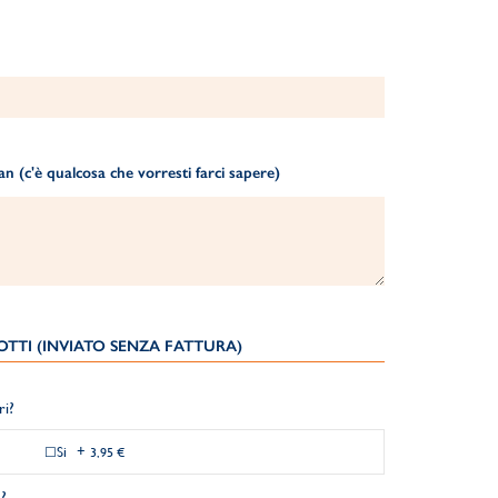
 (c'è qualcosa che vorresti farci sapere)
TTI (INVIATO SENZA FATTURA)
ri?
Si
+
3,95 €
?