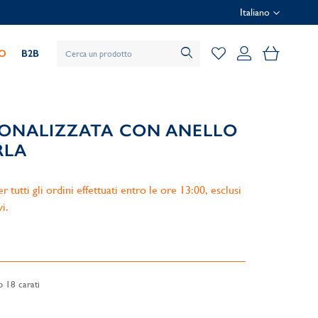
Italiano
Il mio car
IO
B2B
ONALIZZATA CON ANELLO
RLA
 tutti gli ordini effettuati entro le ore 13:00, esclusi
vi.
o 18 carati