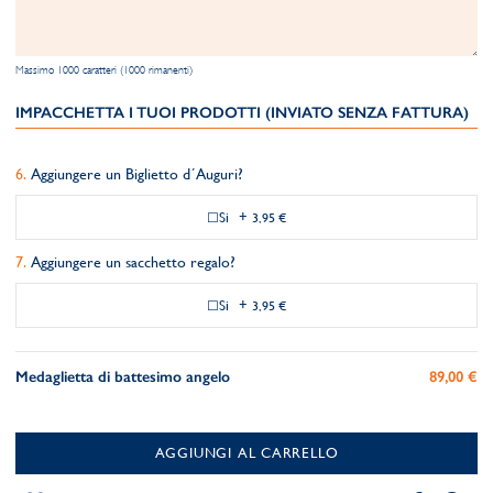
Massimo 1000 caratteri (1000 rimanenti)
IMPACCHETTA I TUOI PRODOTTI (INVIATO SENZA FATTURA)
Aggiungere un Biglietto d´Auguri?
Si
+
3,95 €
Aggiungere un sacchetto regalo?
Si
+
3,95 €
Medaglietta di battesimo angelo
89,00 €
AGGIUNGI AL CARRELLO