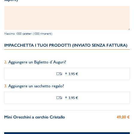
Massimo 1000 caratteri (1000 rimanenti)
IMPACCHETTA I TUOI PRODOTTI (INVIATO SENZA FATTURA)
Aggiungere un Biglietto d´Auguri?
Si
+
3,95 €
Aggiungere un sacchetto regalo?
Si
+
3,95 €
Mini Orecchini a cerchio Cristallo
49,00 €