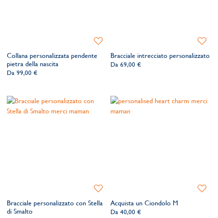
Aggiungi
Aggiung
alla
alla
Collana personalizzata pendente
Bracciale intrecciato personalizzato
lista
lista
pietra della nascita
Da
69,00 €
dei
dei
Da
99,00 €
desideri
desider
Aggiungi
Aggiung
alla
alla
Bracciale personalizzato con Stella
Acquista un Ciondolo M
lista
lista
di Smalto
Da
40,00 €
dei
dei