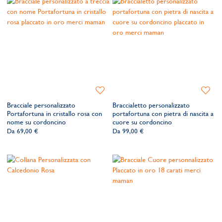
Aggiungi
Aggiung
alla
alla
Bracciale personalizzato
Braccialetto personalizzato
lista
lista
Portafortuna in cristallo rosa con
portafortuna con pietra di nascita a
dei
dei
nome su cordoncino
cuore su cordoncino
desideri
desider
Da
69,00 €
Da
99,00 €