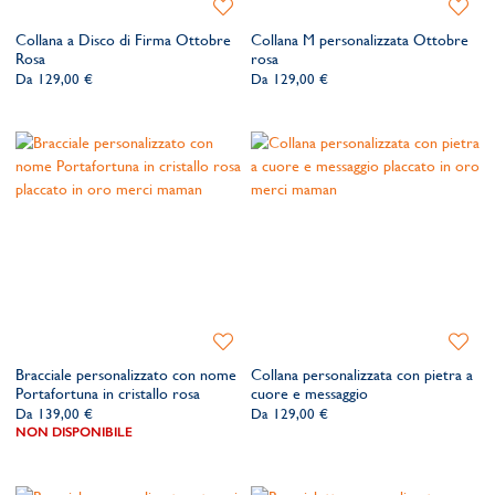
Aggiungi
Aggiung
alla
alla
Collana a Disco di Firma Ottobre
Collana M personalizzata Ottobre
lista
lista
Rosa
rosa
dei
dei
Da
129,00 €
Da
129,00 €
desideri
desider
Aggiungi
Aggiung
alla
alla
Bracciale personalizzato con nome
Collana personalizzata con pietra a
lista
lista
Portafortuna in cristallo rosa
cuore e messaggio
dei
dei
Da
139,00 €
Da
129,00 €
desideri
desider
NON DISPONIBILE