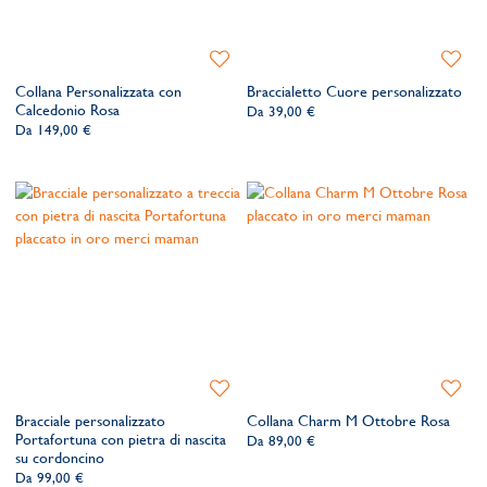
Aggiungi
Aggiung
alla
alla
Collana Personalizzata con
Braccialetto Cuore personalizzato
lista
lista
Calcedonio Rosa
Da
39,00 €
dei
dei
Da
149,00 €
desideri
desider
Aggiungi
Aggiung
alla
alla
Bracciale personalizzato
Collana Charm M Ottobre Rosa
lista
lista
Portafortuna con pietra di nascita
Da
89,00 €
dei
dei
su cordoncino
desideri
desider
Da
99,00 €