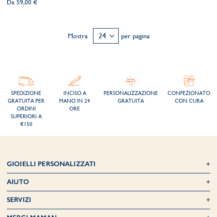
Da
59,00 €
desideri
desider
Mostra
per pagina
SPEDIZIONE
INCISO A
PERSONALIZZAZIONE
CONFEZIONATO
GRATUITA PER
MANO IN 24
GRATUITA
CON CURA
ORDINI
ORE
SUPERIORI A
€150
GIOIELLI PERSONALIZZATI
AIUTO
SERVIZI