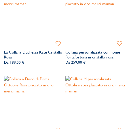
Con amore, il team Merci Maman
Aggiungi
Aggiung
alla
alla
La Collana Duchessa Kate Cristallo
Collana personalizzata con nome
lista
lista
Rosa
Portafortuna in cristallo rosa
dei
dei
Da
189,00 €
Da
259,00 €
desideri
desider