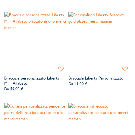
Aggiungi
Aggiung
alla
alla
Bracciale personalizzato Liberty
Bracciale Liberty Personalizzato
lista
lista
Mini Alfabeto
Da
49,00 €
dei
dei
Da
59,00 €
desideri
desider