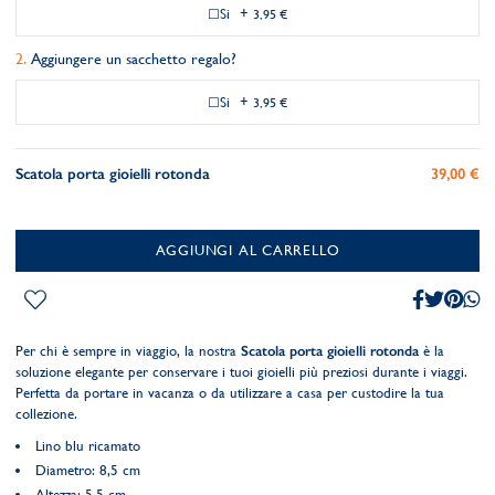
Si
+
3,95 €
Aggiungere un sacchetto regalo?
Si
+
3,95 €
Scatola porta gioielli rotonda
39,00 €
AGGIUNGI AL CARRELLO
Per chi è sempre in viaggio, la nostra
Scatola porta gioielli rotonda
è la
soluzione elegante per conservare i tuoi gioielli più preziosi durante i viaggi.
Perfetta da portare in vacanza o da utilizzare a casa per custodire la tua
collezione.
Lino blu ricamato
Diametro: 8,5 cm
Altezza: 5,5 cm