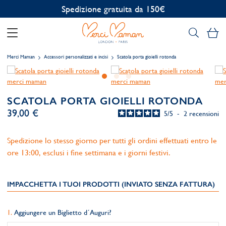
Personalizzazione gratuita
Il
Merci Maman
Accessori personalizzati e incisi
Scatola porta gioielli rotonda
SCATOLA PORTA GIOIELLI ROTONDA
39,00 €
5
/
5
-
2
recensioni
Spedizione lo stesso giorno per tutti gli ordini effettuati entro le
ore 13:00, esclusi i fine settimana e i giorni festivi.
IMPACCHETTA I TUOI PRODOTTI (INVIATO SENZA FATTURA)
Aggiungere un Biglietto d´Auguri?