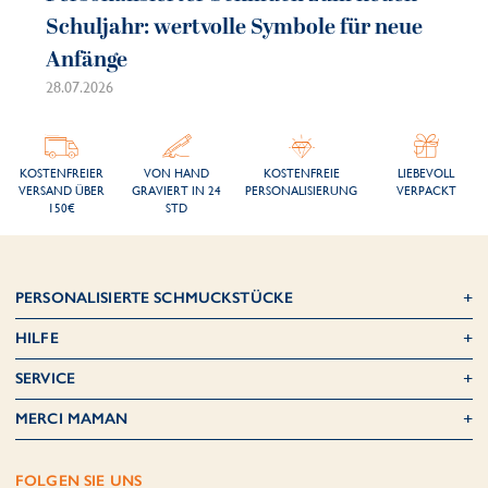
Schuljahr: wertvolle Symbole für neue
So
Anfänge
sc
28.07.2026
21.
KOSTENFREIER
VON HAND
KOSTENFREIE
LIEBEVOLL
VERSAND ÜBER
GRAVIERT IN 24
PERSONALISIERUNG
VERPACKT
150€
STD
PERSONALISIERTE SCHMUCKSTÜCKE
HILFE
SERVICE
MERCI MAMAN
FOLGEN SIE UNS