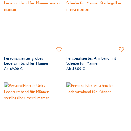
für Männer
kann jedes Schmuckstück von Hand graviert werden, um die
perfekte Erinnerung an die Menschen und Momente zu schaffen, die er
am meisten schätzt. Gravieren Sie diese bedeutungsvollen
Erinnerungsstücke von Hand
mit besonderen Daten,
bedeutungsvollen Worten oder geschätzten Namen.
Zur
Zur
Wunschliste
Wunsch
Personalisiertes großes
Personalisiertes Armband mit
hinzufügen
hinzufü
Lederarmband für Männer
Scheibe für Männer
Ab
69,00 €
Ab
59,00 €