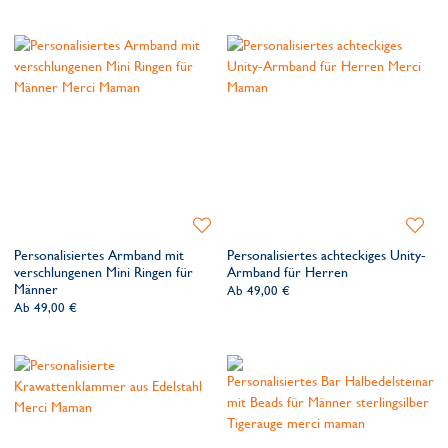
Zur
Zur
Wunschliste
Wunsch
Personalisiertes Armband mit
Personalisiertes achteckiges Unity-
hinzufügen
hinzufü
verschlungenen Mini Ringen für
Armband für Herren
Männer
Ab
49,00 €
Ab
49,00 €