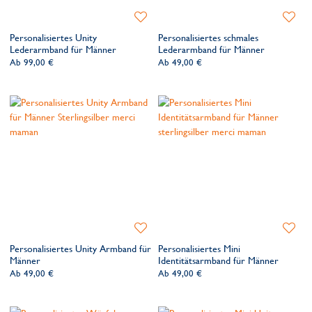
Zur
Zur
Wunschliste
Wunsch
Personalisiertes Unity
Personalisiertes schmales
hinzufügen
hinzufü
Lederarmband für Männer
Lederarmband für Männer
Ab
99,00 €
Ab
49,00 €
Zur
Zur
Wunschliste
Wunsch
Personalisiertes Unity Armband für
Personalisiertes Mini
hinzufügen
hinzufü
Männer
Identitätsarmband für Männer
Ab
49,00 €
Ab
49,00 €