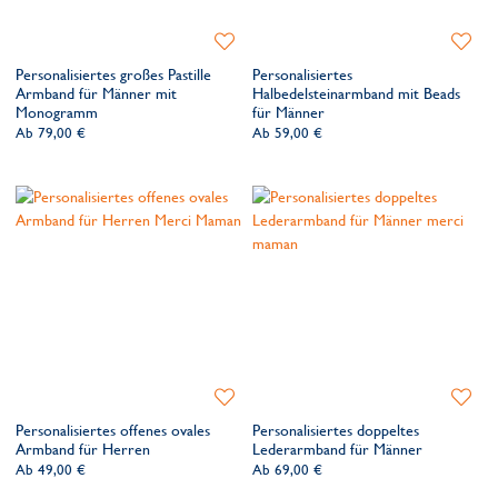
Zur
Zur
Wunschliste
Wunsch
Personalisiertes großes Pastille
Personalisiertes
hinzufügen
hinzufü
Armband für Männer mit
Halbedelsteinarmband mit Beads
Monogramm
für Männer
Ab
79,00 €
Ab
59,00 €
Zur
Zur
Wunschliste
Wunsch
Personalisiertes offenes ovales
Personalisiertes doppeltes
hinzufügen
hinzufü
Armband für Herren
Lederarmband für Männer
Ab
49,00 €
Ab
69,00 €