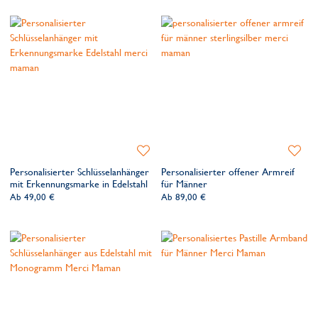
Zur
Zur
Wunschliste
Wunsch
Personalisierter Schlüsselanhänger
Personalisierter offener Armreif
hinzufügen
hinzufü
mit Erkennungsmarke in Edelstahl
für Männer
Ab
49,00 €
Ab
89,00 €