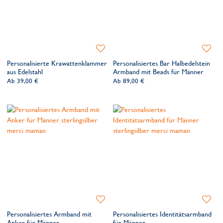
Zur
Zur
Wunschliste
Wunsch
Personalisierte Krawattenklammer
Personalisiertes Bar Halbedelstein
hinzufügen
hinzufü
aus Edelstahl
Armband mit Beads für Männer
Ab
39,00 €
Ab
89,00 €
Zur
Zur
Wunschliste
Wunsch
Personalisiertes Armband mit
Personalisiertes Identitätsarmband
hinzufügen
hinzufü
Anker für Männer
für Männer