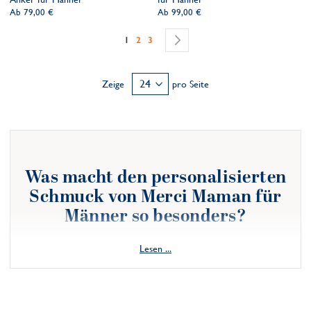
Ab
79,00 €
Ab
99,00 €
Seite
Sie lesen gerade die Seite
Seite
Seite
Seite
Weiter
1
2
3
Zeige
pro Seite
Was macht den personalisierten
Schmuck von Merci Maman für
Männer so besonders?
Ein außergewöhnliches Geschenk
Lesen ...
Bei der großen Auswahl an Geschenken ist die Personalisierung
ein einzigartiger und sinnvoller Mehrwert. Unser Angebot an
Männerschmuck ist so gestaltet, dass es dem Schenken eine ganz