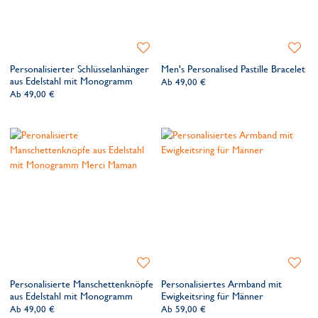
Zur
Zur
Wunschliste
Wunsch
Personalisierter Schlüsselanhänger
Men's Personalised Pastille Bracelet
hinzufügen
hinzufü
aus Edelstahl mit Monogramm
Ab
49,00 €
Ab
49,00 €
Zur
Zur
Wunschliste
Wunsch
Personalisierte Manschettenknöpfe
Personalisiertes Armband mit
hinzufügen
hinzufü
aus Edelstahl mit Monogramm
Ewigkeitsring für Männer
Ab
49,00 €
Ab
59,00 €