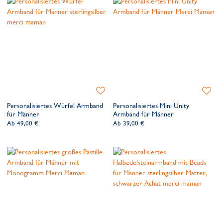
Zur
Zur
Wunschliste
Wunsch
Personalisiertes Würfel Armband
Personalisiertes Mini Unity
hinzufügen
hinzufü
für Männer
Armband für Männer
Ab
49,00 €
Ab
39,00 €