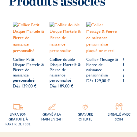
Produits associés
Collier Petit
Collier double
Collier Message &
Collier
Disque Martelé &
Disque Martelé &
Pierre de
Perlé &
Pierre de
Pierre de
naissance
naissan
naissance
naissance
personnalisé
personn
personnalisé
personnalisé
Dès
129,00 €
Dès
14
Dès
139,00 €
Dès
189,00 €
LIVRAISON
GRAVÉ À LA
GRAVURE
EMBALLÉ AVEC
GRATUITE À
MAIN EN 24H
OFFERTE
SOIN
PARTIR DE 150€