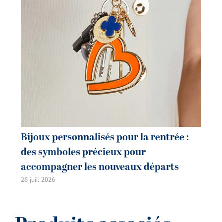
Bijoux personnalisés pour la rentrée :
Bi
des symboles précieux pour
co
accompagner les nouveaux départs
m
28 juil. 2026
21 j