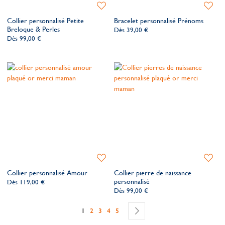
Ajouter
Ajoute
à
à
Collier personnalisé Petite
Bracelet personnalisé Prénoms
ma
ma
Breloque & Perles
Dès
39,00 €
liste
liste
Dès
99,00 €
de
de
souhaits
souhait
Ajouter
Ajoute
à
à
Collier personnalisé Amour
Collier pierre de naissance
ma
ma
personnalisé
Dès
119,00 €
liste
liste
Dès
99,00 €
de
de
Page
souhaits
souhait
Vous lisez actuellement la page
Page
Page
Page
Page
Page
Continuer
1
2
3
4
5