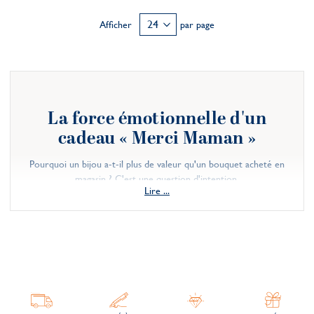
Afficher
par page
La force émotionnelle d'un
cadeau « Merci Maman »
Pourquoi un bijou a-t-il plus de valeur qu'un bouquet acheté en
magasin ? C'est une question d'intention.
Lire ...
En choisissant de graver une date précise, un surnom d'enfance
ou les coordonnées de votre maison familiale, vous dites à votre
mère : « Je te vois, je me souviens de notre histoire et je chéris
notre lien unique. »
Les bijoux personnalisés sont comme un souvenir à porter. Dans
un monde de production de masse, un pendentif gravé à la main
est un retour à un artisanat lent et précis, à l'image du