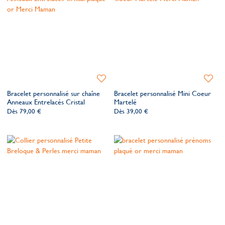
Ajouter
Ajoute
à
à
Bracelet personnalisé sur chaîne
Bracelet personnalisé Mini Coeur
ma
ma
Anneaux Entrelacés Cristal
Martelé
liste
liste
Dès
79,00 €
Dès
39,00 €
de
de
souhaits
souhait