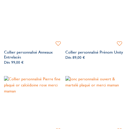
choisissez le cadeau qui la laissera sans voix.
Ajouter
Ajoute
à
à
Collier personnalisé Anneaux
Collier personnalisé Prénom Unity
ma
ma
Entrelacés
Dès
89,00 €
liste
liste
Dès
99,00 €
de
de
souhaits
souhait