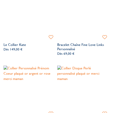
Ajouter
Ajoute
à
à
Le Collier Kate
Bracelet Chaîne Fine Love Links
ma
ma
Personnalisé
Dès
149,00 €
liste
liste
Dès
69,00 €
de
de
souhaits
souhait
Ajouter
Ajoute