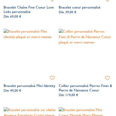
à
à
Bracelet Chaîne Fine Coeur Love
Bracelet coeur personnalisé
ma
ma
Links personnalisé
Dès
39,00 €
liste
liste
Dès
69,00 €
de
de
souhaits
souhait
Ajouter
Ajoute
à
à
Bracelet personnalisé Mini Identity
Collier personnalisé Pierres Fines &
ma
ma
Pierre de Naissance Coeur
Dès
49,00 €
liste
liste
Dès
119,00 €
de
de
souhaits
souhait