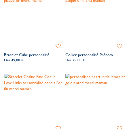
Ajouter
Ajoute
à
à
Bracelet Cube personnalisé
Collier personnalisé Prénom
ma
ma
Dès
49,00 €
Dès
79,00 €
liste
liste
de
de
souhaits
souhait
Ajouter
Ajoute