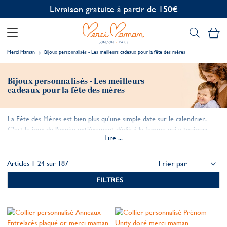
Livraison gratuite à partir de 150€
Mo
Merci Maman
Bijoux personnalisés - Les meilleurs cadeaux pour la fête des mères
Bijoux personnalisés - Les meilleurs
cadeaux pour la fête des mères
La Fête des Mères est bien plus qu'une simple date sur le calendrier.
C'est le jour de l'année entièrement dédié à la femme qui a toujours
Lire ...
été votre pilier, votre confidente et votre plus grande supportrice.
Trouver un cadeau qui exprime une vie de gratitude est un véritable
défi. C'est pourquoi les bijoux personnalisés sont devenus la référence
Articles
1
-
24
sur
187
en matière de cadeaux pour la Fête des Mères.
FILTRES
Chez Merci Maman, nous ne créons pas seulement des bijoux, nous
façonnons des pièces qui se transmettent de génération en génération.
De notre atelier parisien, chaque bijou raconte une histoire et rend un
hommage sincère à l’amour maternel.
Découvrez notre collection exclusive de bijoux gravés à la main et