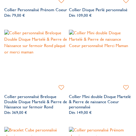
à
à
Collier Personnalisé Prénom Coeur
Collier Disque Perlé personnalisé
ma
ma
Dès
79,00 €
Dès
109,00 €
liste
liste
de
de
souhaits
souhait
Ajouter
Ajoute
à
à
Collier personnalisé Breloque
Collier Mini double Disque Martelé
ma
ma
Double Disque Martelé & Pierre de
& Pierre de naissance Coeur
liste
liste
Naissance sur fermoir Rond
personnalisé
de
de
Dès
369,00 €
Dès
149,00 €
souhaits
souhait