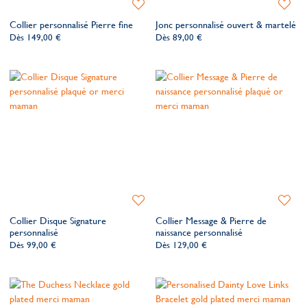
Ajouter
Ajoute
à
à
Collier personnalisé Pierre fine
Jonc personnalisé ouvert & martelé
ma
ma
Dès
149,00 €
Dès
89,00 €
liste
liste
de
de
souhaits
souhait
Ajouter
Ajoute
à
à
Collier Disque Signature
Collier Message & Pierre de
ma
ma
personnalisé
naissance personnalisé
liste
liste
Dès
99,00 €
Dès
129,00 €
de
de
souhaits
souhait