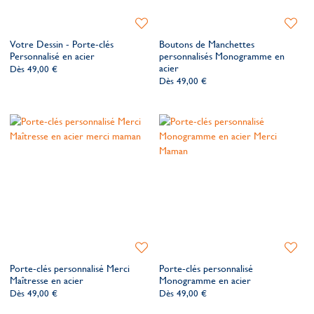
Ajouter
Ajoute
à
à
Votre Dessin - Porte-clés
Boutons de Manchettes
ma
ma
Personnalisé en acier
personnalisés Monogramme en
liste
liste
acier
Dès
49,00 €
de
de
Dès
49,00 €
souhaits
souhait
Ajouter
Ajoute
à
à
Porte-clés personnalisé Merci
Porte-clés personnalisé
ma
ma
Maîtresse en acier
Monogramme en acier
liste
liste
Dès
49,00 €
Dès
49,00 €
de
de