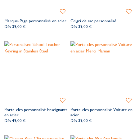
Ajouter
Ajoute
à
à
Marque-Page personnalisé en acier
Grigri de sac personnalisé
ma
ma
Dès
39,00 €
Dès
39,00 €
liste
liste
de
de
souhaits
souhait
Ajouter
Ajoute
à
à
Porte-clés personnalisé Enseignants
Porte-clés personnalisé Voiture en
ma
ma
en acier
acier
liste
liste
Dès
49,00 €
Dès
39,00 €
de
de
souhaits
souhait