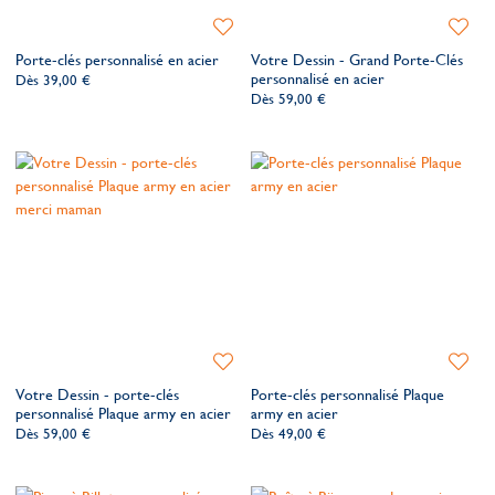
Ajouter
Ajoute
à
à
Porte-clés personnalisé en acier
Votre Dessin - Grand Porte-Clés
ma
ma
personnalisé en acier
Dès
39,00 €
liste
liste
Dès
59,00 €
de
de
souhaits
souhait
Ajouter
Ajoute
à
à
Votre Dessin - porte-clés
Porte-clés personnalisé Plaque
ma
ma
personnalisé Plaque army en acier
army en acier
liste
liste
Dès
59,00 €
Dès
49,00 €
de
de
souhaits
souhait