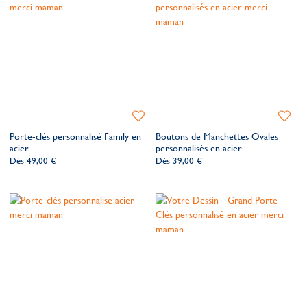
Ajouter
Ajoute
à
à
Porte-clés personnalisé Family en
Boutons de Manchettes Ovales
ma
ma
acier
personnalisés en acier
liste
liste
Dès
49,00 €
Dès
39,00 €
de
de
souhaits
souhait