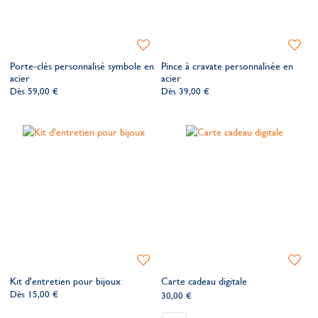
Ajouter
Ajoute
à
à
Porte-clés personnalisé symbole en
Pince à cravate personnalisée en
ma
ma
acier
acier
liste
liste
Dès
59,00 €
Dès
39,00 €
de
de
souhaits
souhait
Ajouter
Ajoute
à
à
Kit d'entretien pour bijoux
Carte cadeau digitale
ma
ma
Dès
15,00 €
30,00 €
liste
liste
de
de