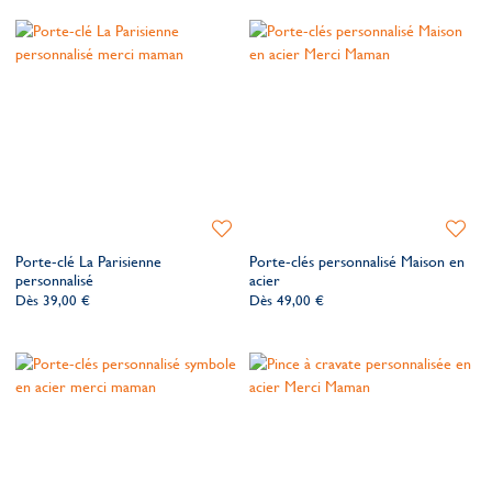
souhaits
souhait
Ajouter
Ajoute
à
à
Porte-clé La Parisienne
Porte-clés personnalisé Maison en
ma
ma
personnalisé
acier
liste
liste
Dès
39,00 €
Dès
49,00 €
de
de
souhaits
souhait