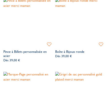
Ajouter
Ajoute
à
à
Pince à Billets personnalisée en
Boîte à Bijoux ronde
ma
ma
acier
Dès
39,00 €
liste
liste
Dès
39,00 €
de
de
souhaits
souhait