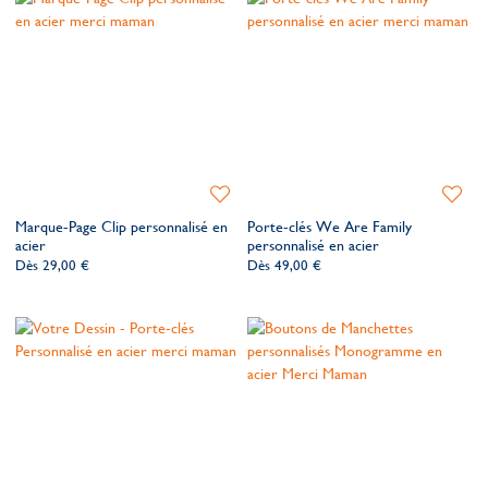
Ajouter
Ajoute
à
à
Marque-Page Clip personnalisé en
Porte-clés We Are Family
ma
ma
acier
personnalisé en acier
liste
liste
Dès
29,00 €
Dès
49,00 €
de
de
souhaits
souhait