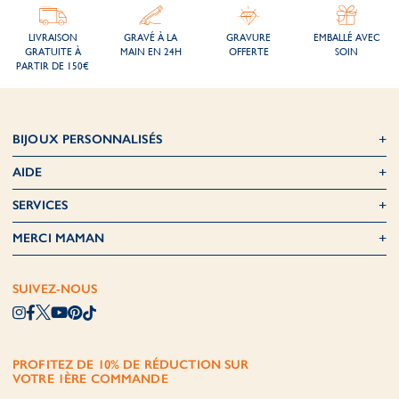
Voici quelques exemples pour inspirer votre création unique :
LIVRAISON
GRAVÉ À LA
GRAVURE
EMBALLÉ AVEC
Porte-clés Plaque Army
:
Ce porte-clés élégant en argent est idéal
GRATUITE À
MAIN EN 24H
OFFERTE
SOIN
pour faire graver des prénoms, des dates ou des messages
PARTIR DE 150€
courts. Sa plaque lisse et brillante le rend à la fois fonctionnel et
agréable à regarder.
Porte-clés Family
:
Conçu pour représenter la famille, ce porte-
BIJOUX PERSONNALISÉS
clés permet d’ajouter jusqu’à trois charms avec les prénoms des
AIDE
membres de votre tribu ou de vos petits. Chaque porte-clés est
doté d’un disque à faire graver avec un joli message ou une
SERVICES
citation.
MERCI MAMAN
Idées de personnalisation pour
un souvenir inoubliable
SUIVEZ-NOUS
Transformez un simple objet en un souvenir unique grâce à ces
suggestions de gravures :
PROFITEZ DE 10% DE RÉDUCTION SUR
Messages spéciaux :
Des gravures tel que “Toujours avec toi”
VOTRE 1ÈRE COMMANDE
ou “La famille d’abord” ajoute un caractère émotionnel au