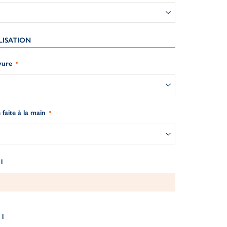
LISATION
vure
 faite à la main
 1
 1