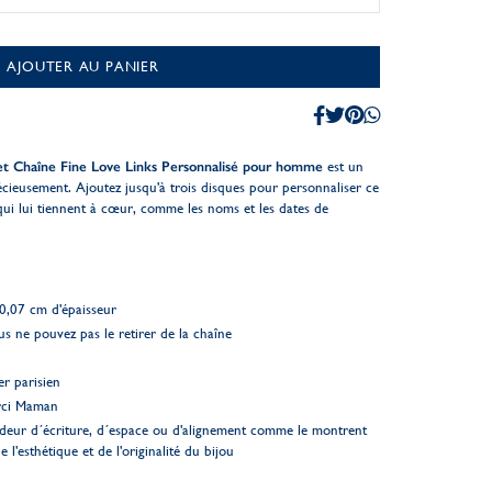
AJOUTER AU PANIER
et Chaîne Fine Love Links Personnalisé pour homme
est un
écieusement. Ajoutez jusqu'à trois disques pour personnaliser ce
 qui lui tiennent à cœur, comme les noms et les dates de
0,07 cm d'épaisseur
s ne pouvez pas le retirer de la chaîne
er parisien
rci Maman
deur d´écriture, d´espace ou d'alignement comme le montrent
e l'esthétique et de l'originalité du bijou