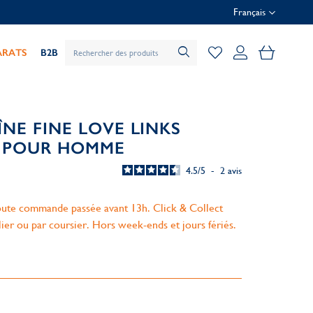
Français
Mon pani
ARATS
B2B
NE FINE LOVE LINKS
É POUR HOMME
4.5
/
5
-
2
avis
ute commande passée avant 13h. Click & Collect
lier ou par coursier. Hors week-ends et jours fériés.