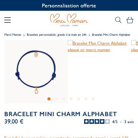
Personnalisation offerte
Mo
Merci Maman
Bracelets personnalisés, gravés à la main en 24h
Bracelet Mini Charm Alphabet
BRACELET MINI CHARM ALPHABET
39,00 €
4
/
5
-
3
avis