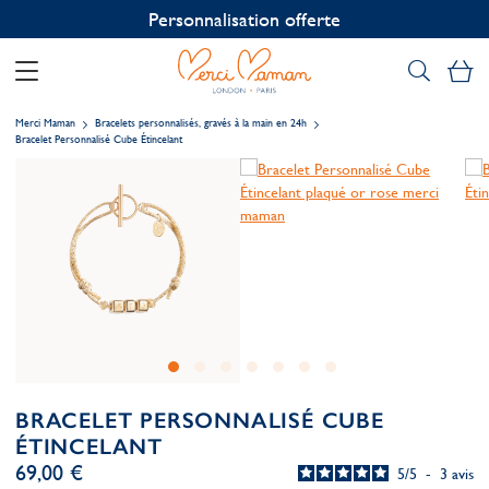
Personnalisation offerte
Mo
Merci Maman
Bracelets personnalisés, gravés à la main en 24h
Bracelet Personnalisé Cube Étincelant
BRACELET PERSONNALISÉ CUBE
ÉTINCELANT
69,00 €
5
/
5
-
3
avis