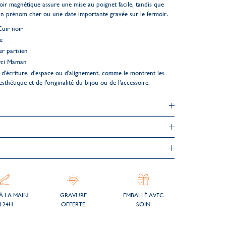
moir magnétique assure une mise au poignet facile, tandis que
un prénom cher ou une date importante gravée sur le fermoir.
Cuir noir
e
er parisien
rci Maman
d'écriture, d'espace ou d'alignement, comme le montrent les
esthétique et de l'originalité du bijou ou de l'accessoire.
À LA MAIN
GRAVURE
EMBALLÉ AVEC
 24H
OFFERTE
SOIN