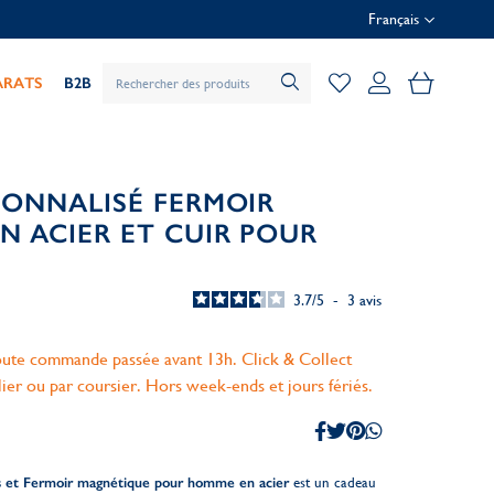
Français
Mon pani
ARATS
B2B
SONNALISÉ FERMOIR
N ACIER ET CUIR POUR
3.7
/
5
-
3
avis
ute commande passée avant 13h. Click & Collect
lier ou par coursier. Hors week-ends et jours fériés.
es et Fermoir magnétique pour homme en acier
est un cadeau