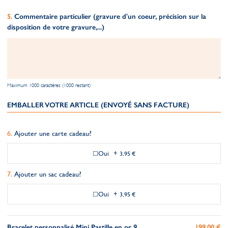
Commentaire particulier (gravure d'un coeur, précision sur la
disposition de votre gravure,...)
Maximum 1000 caractères (1000 restant)
EMBALLER VOTRE ARTICLE (ENVOYÉ SANS FACTURE)
Ajouter une carte cadeau?
Oui
+
3,95 €
Ajouter un sac cadeau?
Oui
+
3,95 €
Bracelet personnalisé Mini Pastille en or 9
199,00 €