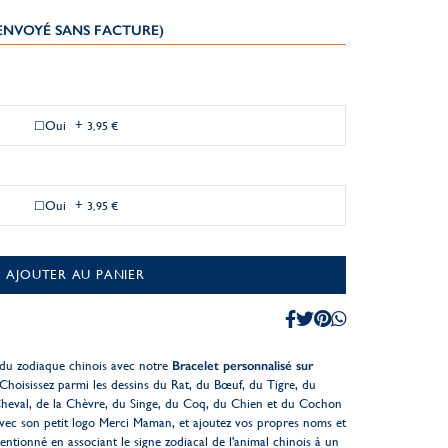
(ENVOYÉ SANS FACTURE)
Oui
+
3,95 €
Oui
+
3,95 €
AJOUTER AU PANIER
 du zodiaque chinois avec notre
Bracelet personnalisé sur
 Choisissez parmi les dessins du Rat, du Bœuf, du Tigre, du
heval, de la Chèvre, du Singe, du Coq, du Chien et du Cochon
avec son petit logo Merci Maman, et ajoutez vos propres noms et
ntionné en associant le signe zodiacal de l'animal chinois à un