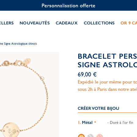
Personnalisation offerte
ELLERS
NOUVEAUTÉS
CADEAUX
COLLECTIONS
OR 9 C
îne Signe Astrologique chinois
BRACELET PER
SIGNE ASTROL
69,00 €
Expédié le jour même pour to
sous 2h à Paris dans notre ate
CRÉER VOTRE BIJOU
Métal
- Doré à l'or fin