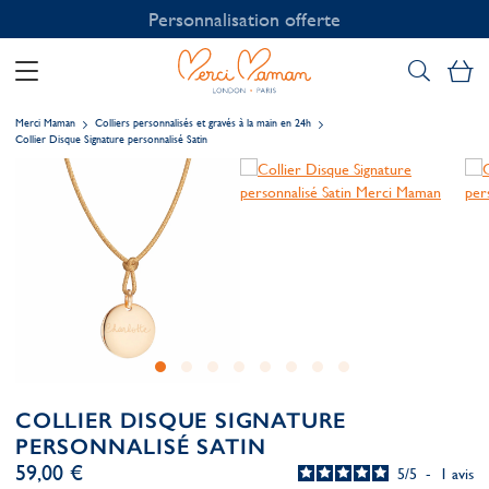
Personnalisation offerte
Mo
Merci Maman
Colliers personnalisés et gravés à la main en 24h
Collier Disque Signature personnalisé Satin
COLLIER DISQUE SIGNATURE
PERSONNALISÉ SATIN
59,00 €
5
/
5
-
1
avis