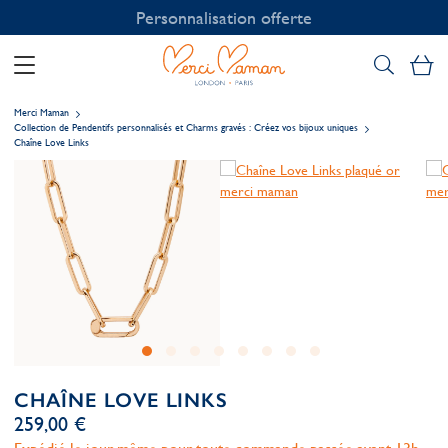
Personnalisation offerte
Mo
Merci Maman
Collection de Pendentifs personnalisés et Charms gravés : Créez vos bijoux uniques
Chaîne Love Links
CHAÎNE LOVE LINKS
259,00 €