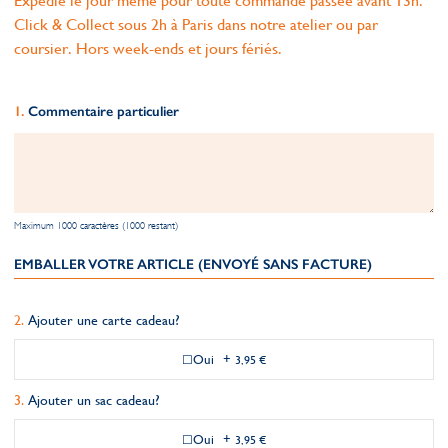
Expédié le jour même pour toute commande passée avant 13h.
Click & Collect sous 2h à Paris dans notre atelier ou par
coursier. Hors week-ends et jours fériés.
Commentaire particulier
Maximum 1000 caractères (1000 restant)
EMBALLER VOTRE ARTICLE (ENVOYÉ SANS FACTURE)
Ajouter une carte cadeau?
Oui
+
3,95 €
Ajouter un sac cadeau?
Oui
+
3,95 €