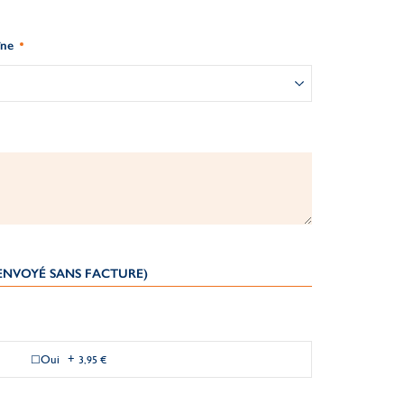
îne
(ENVOYÉ SANS FACTURE)
Oui
+
3,95 €