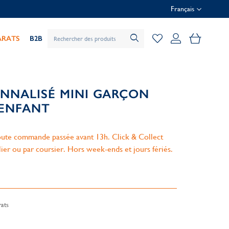
Français
Mon pani
ARATS
B2B
ONNALISÉ MINI GARÇON
 ENFANT
ute commande passée avant 13h. Click & Collect
lier ou par coursier. Hors week-ends et jours fériés.
ats