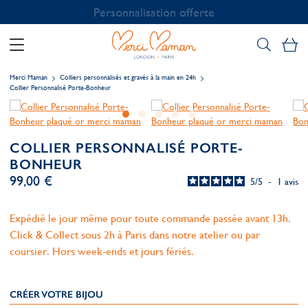
Personnalisation offerte
Mo
Merci Maman
Colliers personnalisés et gravés à la main en 24h
Collier Personnalisé Porte-Bonheur
COLLIER PERSONNALISÉ PORTE-
BONHEUR
99,00 €
5
/
5
-
1
avis
Expédié le jour même pour toute commande passée avant 13h.
Click & Collect sous 2h à Paris dans notre atelier ou par
coursier. Hors week-ends et jours fériés.
CRÉER VOTRE BIJOU