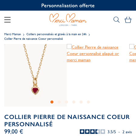
Personnalisation offerte
Mo
Merci Maman
Colliers personnalisés et gravés à la main en 24h
Collier Pierre de naissance Coeur personnalisé
COLLIER PIERRE DE NAISSANCE COEUR
PERSONNALISÉ
99,00 €
3.5
/
5
-
2
avis