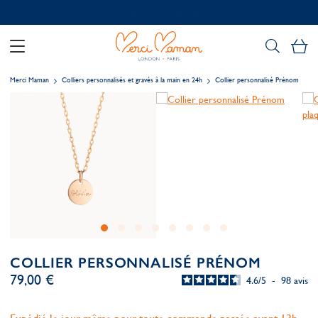
Personnalisation offerte
Mo
Merci Maman
Colliers personnalisés et gravés à la main en 24h
Collier personnalisé Prénom
COLLIER PERSONNALISÉ PRÉNOM
79,00 €
4.6
/
5
-
98
avis