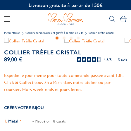
Personnalisation offerte
Mo
Merci Maman
Colliers personnalisés et gravés à la main en 24h
Collier Trèfle Cristal
COLLIER TRÈFLE CRISTAL
89,00 €
4.3
/
5
-
3
avis
Expédié le jour même pour toute commande passée avant 13h.
Click & Collect sous 2h à Paris dans notre atelier ou par
coursier. Hors week-ends et jours fériés.
CRÉER VOTRE BIJOU
Métal
- Plaqué or 18 carats