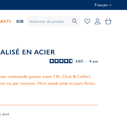
Français
Mon pani
ARATS
B2B
LISÉ EN ACIER
4.8
/
5
-
4
avis
ute commande passée avant 13h. Click & Collect
lier ou par coursier. Hors week-ends et jours fériés.
e doré