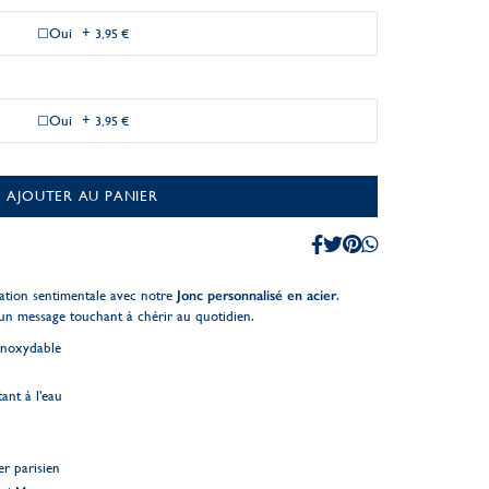
Oui
+
3,95 €
Oui
+
3,95 €
AJOUTER AU PANIER
ication sentimentale avec notre
Jonc personnalisé en acier
.
d’un message touchant à chérir au quotidien.
inoxydable
ant à l'eau
er parisien