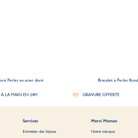
oré Perles en acier doré
Bracelet à Perles Rond
 À LA MAIN EN 24H
GRAVURE OFFERTE
Services
Merci Maman
Entretien des bijoux
Notre marque