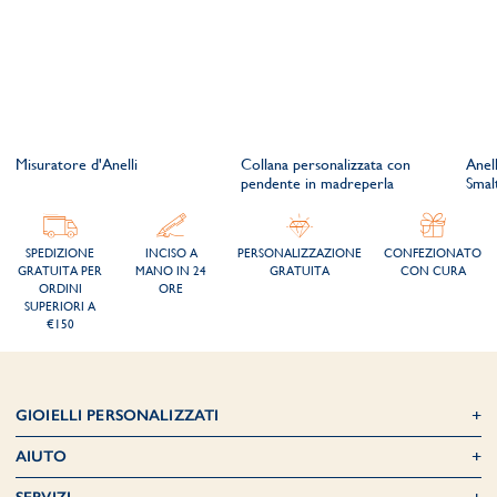
Misuratore d'Anelli
Collana personalizzata con
Anel
pendente in madreperla
Smal
SPEDIZIONE
INCISO A
PERSONALIZZAZIONE
CONFEZIONATO
GRATUITA PER
MANO IN 24
GRATUITA
CON CURA
ORDINI
ORE
SUPERIORI A
€150
GIOIELLI PERSONALIZZATI
AIUTO