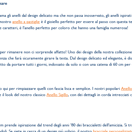
mare
ama gli anelli dal design delicato ma che non passa inosservato, gli anelli ispir
 nostro
anello a pastiglie
è il gioiello perfetto per essere al passo con questa t
ove caratteri, è l’anello perfetto per coloro che hanno una famiglia numerosa!
i per rimanere non ci sorprende affatto! Uno dei design della nostra collezion
nza che farà sicuramente girare la testa. Dal design delicato ed elegante, è dispo
etto da portare tutti i giorni, indossato da solo o con una catena di 60 cm per 
sono qui per rimpiazzare quelli con fascia lisca e semplice. I nostri popolari
Anello
e il look del nostro classico
Anello Sigillo
, con dei dettagli in corda intrecciat
 prende ispirazione dal trend degli anni ’80 dei braccialetti dell’amicizia. Si trat
doli. Se siete in cerca di un design più sobrio, il nostro
bracciale personalizzat