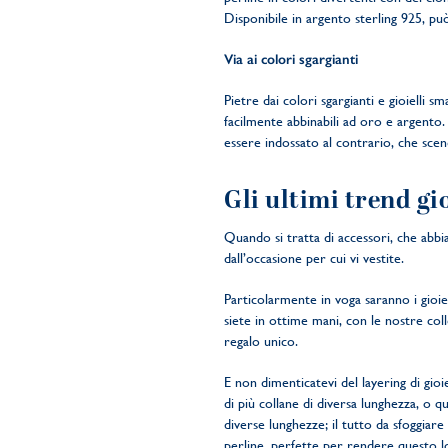
Disponibile in argento sterling 925, pu
Via ai colori sgargianti
Pietre dai colori sgargianti e gioielli s
facilmente abbinabili ad oro e argento
essere indossato al contrario, che sce
Gli ultimi trend gi
Quando si tratta di accessori, che abb
dall’occasione per cui vi vestite.
Particolarmente in voga saranno i gioi
siete in ottime mani, con le nostre coll
regalo unico.
E non dimenticatevi del layering di gi
di più collane di diversa lunghezza, o 
diverse lunghezze; il tutto da sfoggiar
perline, perfette per rendere questo loo