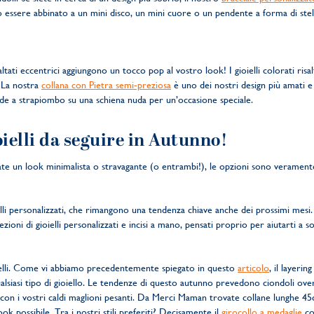
ò essere abbinato a un mini disco, un mini cuore o un pendente a forma di stel
maltati eccentrici aggiungono un tocco pop al vostro look! I gioielli colorati risa
. La nostra
collana con Pietra semi-preziosa
è uno dei nostri design più amati e
nde a strapiombo su una schiena nuda per un’occasione speciale.
oielli da seguire in Autunno!
iate un look minimalista o stravagante (o entrambi!), le opzioni sono verament
elli personalizzati, che rimangono una tendenza chiave anche dei prossimi mesi
ezioni di gioielli personalizzati e incisi a mano, pensati proprio per aiutarti 
oielli. Come vi abbiamo precedentemente spiegato in questo
articolo
, il layerin
qualsiasi tipo di gioiello. Le tendenze di questo autunno prevedono ciondoli ov
e con i vostri caldi maglioni pesanti. Da Merci Maman trovate collane lunghe 4
k possibile. Tra i nostri stili preferiti? Decisamente il
girocollo a medaglie
co