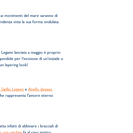
ati ai movimenti del mare saranno di
endenza vista la sua forma ondulata.
e Legami lanciata a maggio è proprio
nibile per l’incisione di un’iniziale o
un layering look!
 Sigillo Legami
e
Anello doppio
i che rappresenta l’amore eterno
ta infatti di abbinare i bracciali di
o con perline
fa al caso vostro.