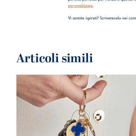
personalizzata
.
Vi sentite ispirati? Scrivetecelo nei c
Articoli simili