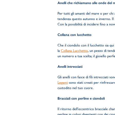
Anelli che richiamano alle onde del 
Per tutti gli amanti del mare o per chi 
tendenza questo autunno e inverno. Il
Con la possibilità di incidere fino a n
Collana con lucchetto
Che il ciondolo con il lucchetto sia qu
la
Collana Lucchetto
, un pezzo di tende
un numero a tua scelta; il gioiello perf
Anelli intrecciati
Gli anelli con fasce di fili intrecciati 
Legami
sono stati creati per rinfrescar
custodito nel tuo cuore.
Bracciali con perline e ciondoli
Il ritorno dell’eccentrico bracciale charm
perline in colori divertenti con dei cion