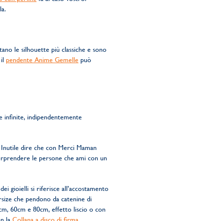
la.
ltano le silhouette più classiche e sono
 il
pendente Anime Gemelle
può
e infinite, indipendentemente
. Inutile dire che con Merci Maman
a sorprendere le persone che ami con un
g dei gioielli si riferisce all’accostamento
ersize che pendono da catenine di
5cm, 60cm e 80cm, effetto liscio o con
n la
Collana a disco di firma