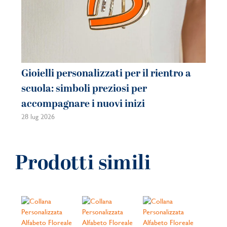
Gioielli personalizzati per il rientro a
Gi
scuola: simboli preziosi per
co
accompagnare i nuovi inizi
be
28 lug 2026
21 
Prodotti simili