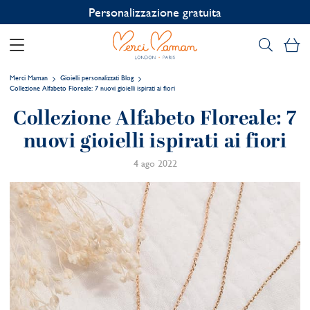
Personalizzazione gratuita
Il
Merci Maman
Gioielli personalizzati Blog
Collezione Alfabeto Floreale: 7 nuovi gioielli ispirati ai fiori
Collezione Alfabeto Floreale: 7
nuovi gioielli ispirati ai fiori
4 ago 2022