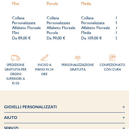
Collana
Collana
Collana
Collana
Personalizzata
Personalizzata
Personalizzata
Persona
Alfabeto Floreale
Alfabeto Floreale
Alfabeto Floreale
Alfabet
Mini
Piccola
Media
Grande
Da
89,00 €
Da
99,00 €
Da
109,00 €
Da
149
SPEDIZIONE
INCISO A
PERSONALIZZAZIONE
CONFEZIONATO
GRATUITA PER
MANO IN 24
GRATUITA
CON CURA
ORDINI
ORE
SUPERIORI A
€150
GIOIELLI PERSONALIZZATI
AIUTO
SERVIZI