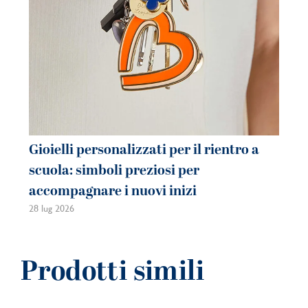
Gioielli personalizzati per il rientro a
Gi
scuola: simboli preziosi per
co
accompagnare i nuovi inizi
be
28 lug 2026
21 
Prodotti simili