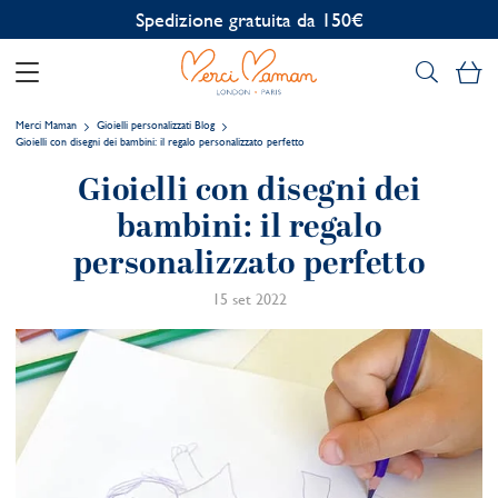
Spedizione gratuita da 150€
Il
Merci Maman
Gioielli personalizzati Blog
Gioielli con disegni dei bambini: il regalo personalizzato perfetto
Gioielli con disegni dei
bambini: il regalo
personalizzato perfetto
15 set 2022