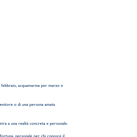
er febbraio, acquamarina per marzo e
 genitore o di una persona amata
ietra a una realtà concreta e personale.
tafortuna, personale per chi conosce il