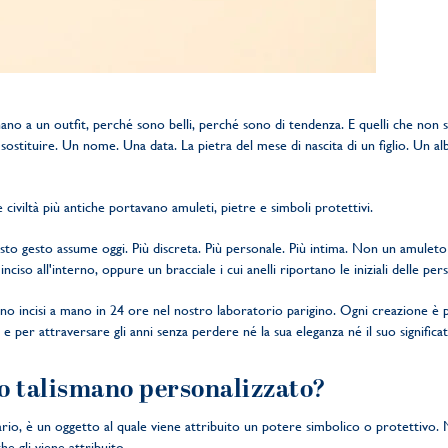
nano a un outfit, perché sono belli, perché sono di tendenza. E quelli che non 
ostituire. Un nome. Una data. La pietra del mese di nascita di un figlio. Un al
e civiltà più antiche portavano amuleti, pietre e simboli protettivi.
to gesto assume oggi. Più discreta. Più personale. Più intima. Non un amuleto
 inciso all'interno, oppure un bracciale i cui anelli riportano le iniziali delle 
ono incisi a mano in 24 ore nel nostro laboratorio parigino. Ogni creazione è 
 e per attraversare gli anni senza perdere né la sua eleganza né il suo significat
lo talismano personalizzato?
nario, è un oggetto al quale viene attribuito un potere simbolico o protettivo.
he gli viene attribuito.