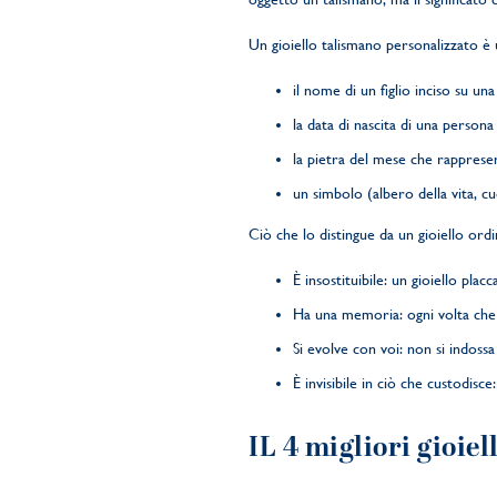
Un gioiello talismano personalizzato è u
il nome di un figlio inciso su una
la data di nascita di una persona
la pietra del mese che rapprese
un simbolo (albero della vita, c
Ciò che lo distingue da un gioiello ordi
È insostituibile: un gioiello pl
Ha una memoria: ogni volta che 
Si evolve con voi: non si indoss
È invisibile in ciò che custodisce
IL 4 migliori gioie