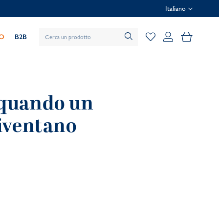
Italiano
Il mio car
IO
B2B
: quando un
diventano