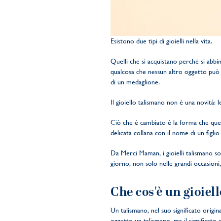
Esistono due tipi di gioielli nella vita.
Quelli che si acquistano perché si abbi
qualcosa che nessun altro oggetto può s
di un medaglione.
Il gioiello talismano non è una novità: l
Ciò che è cambiato è la forma che ques
delicata collana con il nome di un figlio
Da Merci Maman, i gioielli talismano s
giorno, non solo nelle grandi occasioni,
Che cos'è un gioiel
Un talismano, nel suo significato origi
oggetto un talismano, ma il significato c