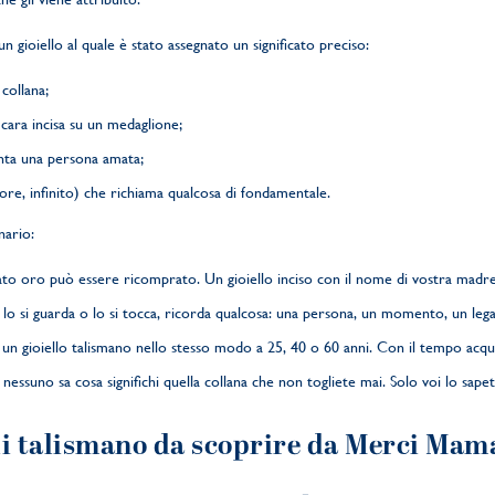
n gioiello al quale è stato assegnato un significato preciso:
 collana;
 cara incisa su un medaglione;
nta una persona amata;
uore, infinito) che richiama qualcosa di fondamentale.
nario:
accato oro può essere ricomprato. Un gioiello inciso con il nome di vostra madr
lo si guarda o lo si tocca, ricorda qualcosa: una persona, un momento, un leg
a un gioiello talismano nello stesso modo a 25, 40 o 60 anni. Con il tempo acqui
: nessuno sa cosa significhi quella collana che non togliete mai. Solo voi lo sapet
lli talismano da scoprire da Merci Mam