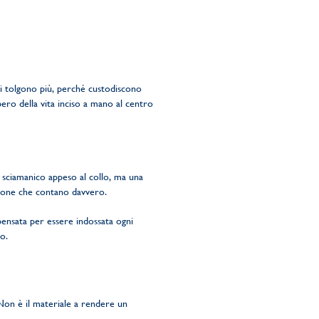
si tolgono più, perché custodiscono
bero della vita inciso a mano al centro
 sciamanico appeso al collo, ma una
persone che contano davvero.
pensata per essere indossata ogni
o.
 Non è il materiale a rendere un