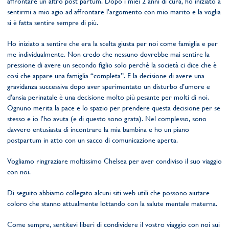
affrontare un altro post partum. Dopo i miei 2 anni di cura, ho iniziato a
sentirmi a mio agio ad affrontare l’argomento con mio marito e la voglia
si è fatta sentire sempre di più.
Ho iniziato a sentire che era la scelta giusta per noi come famiglia e per
me individualmente. Non credo che nessuno dovrebbe mai sentire la
pressione di avere un secondo figlio solo perché la società ci dice che è
così che appare una famiglia “completa”. E la decisione di avere una
gravidanza successiva dopo aver sperimentato un disturbo d’umore e
d’ansia perinatale è una decisione molto più pesante per molti di noi.
Ognuno merita la pace e lo spazio per prendere questa decisione per se
stesso e io l’ho avuta (e di questo sono grata). Nel complesso, sono
davvero entusiasta di incontrare la mia bambina e ho un piano
postpartum in atto con un sacco di comunicazione aperta.
Vogliamo ringraziare moltissimo Chelsea per aver condiviso il suo viaggio
con noi.
Di seguito abbiamo collegato alcuni siti web utili che possono aiutare
coloro che stanno attualmente lottando con la salute mentale materna.
Come sempre, sentitevi liberi di condividere il vostro viaggio con noi sui