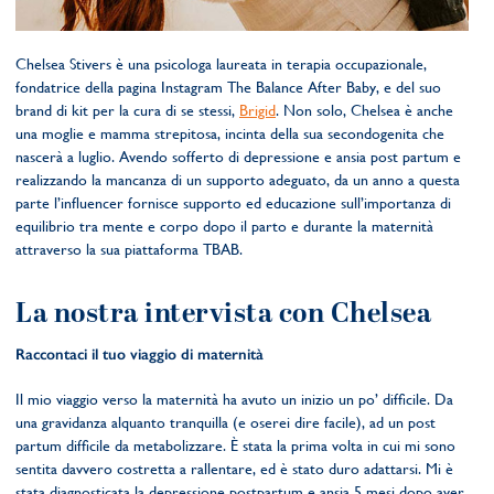
Chelsea Stivers è una psicologa laureata in terapia occupazionale,
fondatrice della pagina Instagram The Balance After Baby, e del suo
brand di kit per la cura di se stessi,
Brigid
. Non solo, Chelsea è anche
una moglie e mamma strepitosa, incinta della sua secondogenita che
nascerà a luglio. Avendo sofferto di depressione e ansia post partum e
realizzando la mancanza di un supporto adeguato, da un anno a questa
parte l’influencer fornisce supporto ed educazione sull’importanza di
equilibrio tra mente e corpo dopo il parto e durante la maternità
attraverso la sua piattaforma TBAB.
La nostra intervista con Chelsea
Raccontaci il tuo viaggio di maternità
Il mio viaggio verso la maternità ha avuto un inizio un po’ difficile. Da
una gravidanza alquanto tranquilla (e oserei dire facile), ad un post
partum difficile da metabolizzare. È stata la prima volta in cui mi sono
sentita davvero costretta a rallentare, ed è stato duro adattarsi. Mi è
stata diagnosticata la depressione postpartum e ansia 5 mesi dopo aver