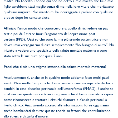
madre. Ho toccato il fondo quando ho detto a mio marito che lui e mio
figlio sarebbero stati meglio senza di me nella loro vita e che meritavano
qualcuno migliore. Mio marito mi ha incoraggiata a parlare con qualcuno
e poco dopo ho cercato aiuto.
All’inizio l’unico modo che conoscevo era quello di richiedere un pap
test e poi da lì tirare fuori l’argomento del depressione post
partum (PPD). Oggi so che sono la mia più grande sostenitrice e non
dovrei mai vergognarmi di dire semplicemente “ho bisogno di aiuto”. Ho
iniziato a vedere uno specialista della salute mentale materna e sono
stata sotto le sue cure per quasi 2 anni.
Pensi che ci sia uno stigma intorno alla salute mentale materna?
Assolutamente sì, anche se in qualche modo abbiamo fatto molti passi
avanti. Non molto tempo fa le donne venivano ancora separate dai loro
bambini in caso disturbo perinatale dell’umore/ansia (PMAD). E anche se
in alcuni casi questo succede ancora, penso che abbiamo iniziato a capire
come riconoscere e trattare i disturbi d’umore e d’ansia perinatali a
livello clinico. Anzi, avendo accesso alle informazioni, forse oggi siamo
anche bombardati da tutte queste teorie su fattori che contribuiscono
allo stress e disturbi d’amore.