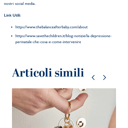
nostri social media.
Link Utili:
https://www.thebalanceafterbaby.com/about
https://www.savethechildren.it/blog-notizie/la-depressione-
perinatale-che-cosa-e-come-intervenire
Articoli simili
Gi
co
be
21 