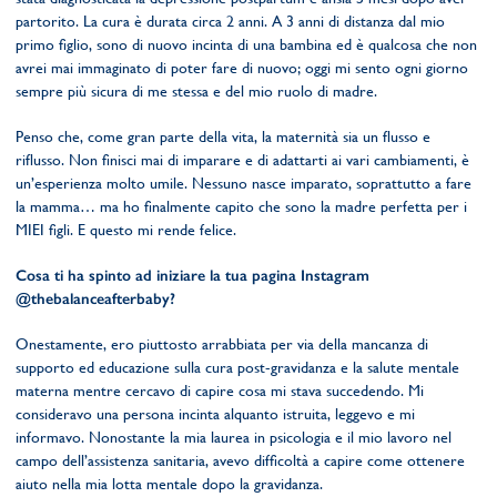
partorito. La cura è durata circa 2 anni. A 3 anni di distanza dal mio
primo figlio, sono di nuovo incinta di una bambina ed è qualcosa che non
avrei mai immaginato di poter fare di nuovo; oggi mi sento ogni giorno
sempre più sicura di me stessa e del mio ruolo di madre.
Penso che, come gran parte della vita, la maternità sia un flusso e
riflusso. Non finisci mai di imparare e di adattarti ai vari cambiamenti, è
un’esperienza molto umile. Nessuno nasce imparato, soprattutto a fare
la mamma… ma ho finalmente capito che sono la madre perfetta per i
MIEI figli. E questo mi rende felice.
Cosa ti ha spinto ad iniziare la tua pagina Instagram
@thebalanceafterbaby?
Onestamente, ero piuttosto arrabbiata per via della mancanza di
supporto ed educazione sulla cura post-gravidanza e la salute mentale
materna mentre cercavo di capire cosa mi stava succedendo. Mi
consideravo una persona incinta alquanto istruita, leggevo e mi
informavo. Nonostante la mia laurea in psicologia e il mio lavoro nel
campo dell’assistenza sanitaria, avevo difficoltà a capire come ottenere
aiuto nella mia lotta mentale dopo la gravidanza.