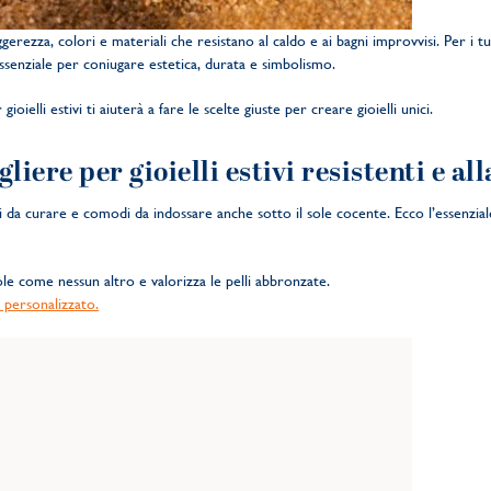
rezza, colori e materiali che resistano al caldo e ai bagni improvvisi. Per i tuoi
è essenziale per coniugare estetica, durata e simbolismo.
ioielli estivi ti aiuterà a fare le scelte giuste per creare gioielli unici.
liere per gioielli estivi resistenti e a
ili da curare e comodi da indossare anche sotto il sole cocente. Ecco l’essenzial
ole come nessun altro e valorizza le pelli abbronzate.
 personalizzato.