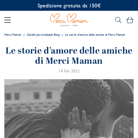
Spedizione gratuita da 150€
Il
Merci Maman
Gioielli personalizzati Blog
Le storie d’amore delle amiche di Merci Maman
Le storie d’amore delle amiche
di Merci Maman
14 feb 2022