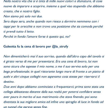
Nella nostra vita che si è tinta di mille nuovi colori e sfumature, di cose
nuove da imparare e scoprire, insieme a quel viso stupendo che abbiamo
creato, che e nostro figlio.
Non siamo più solo noi due.
Sera dopo sera, anche quando non riesco a dormire nemmeno con i
tappi per le orecchie e non trovo una posizione che sia comoda perché
ti prendi tutto il letto.
Perché in fondo l’amore forse è questo qui, no?
Galeotta fu la cena di lavoro per @la_strufy
Non dimenticherò mai il suo sorriso, quando dall’altro capo del tavolo si
è girato verso di me per presentarsi. Era una cena di lavoro, lui non
sono sicura che sapesse il mio nome, a me il suo serviva solo per una
bega professionale; in quel ristorante lungo mare di fronte a un piatto di
sushi e altri cinque colleghi non sapevamo cosa stesse per riservarci il
destino.
Due anni dopo abbiamo cominciato a frequentarci; prima sono stata una
collega abbastanza distante dalla sua realtà per potersi confidare senza
aver paura in merito al suo matrimonio che stava finendo; poi sono
diventata la sua migliore amica ed infine uno spiraglio di luce in fondo ad
un tunnel che pareva senza fine.