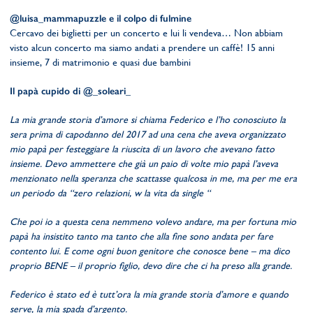
@luisa_mammapuzzle e il colpo di fulmine
Cercavo dei biglietti per un concerto e lui li vendeva… Non abbiam
visto alcun concerto ma siamo andati a prendere un caffè! 15 anni
insieme, 7 di matrimonio e quasi due bambini
Il papà cupido di @_soleari_
La mia grande storia d’amore si chiama Federico e l’ho conosciuto la
sera prima di capodanno del 2017 ad una cena che aveva organizzato
mio papà per festeggiare la riuscita di un lavoro che avevano fatto
insieme. Devo ammettere che già un paio di volte mio papà l’aveva
menzionato nella speranza che scattasse qualcosa in me, ma per me era
un periodo da “zero relazioni, w la vita da single “
Che poi io a questa cena nemmeno volevo andare, ma per fortuna mio
papà ha insistito tanto ma tanto che alla fine sono andata per fare
contento lui. E come ogni buon genitore che conosce bene – ma dico
proprio BENE – il proprio figlio, devo dire che ci ha preso alla grande.
Federico è stato ed è tutt’ora la mia grande storia d’amore e quando
serve, la mia spada d’argento.