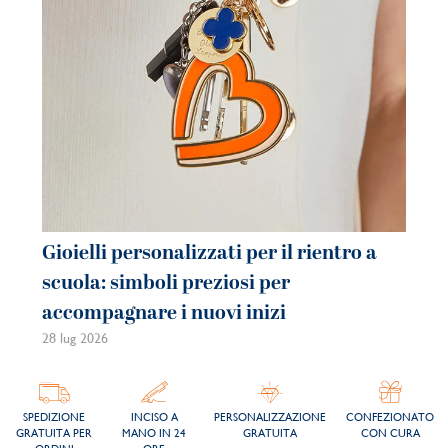
Gioielli personalizzati per il rientro a
Gi
scuola: simboli preziosi per
co
accompagnare i nuovi inizi
be
28 lug 2026
21 
SPEDIZIONE
INCISO A
PERSONALIZZAZIONE
CONFEZIONATO
GRATUITA PER
MANO IN 24
GRATUITA
CON CURA