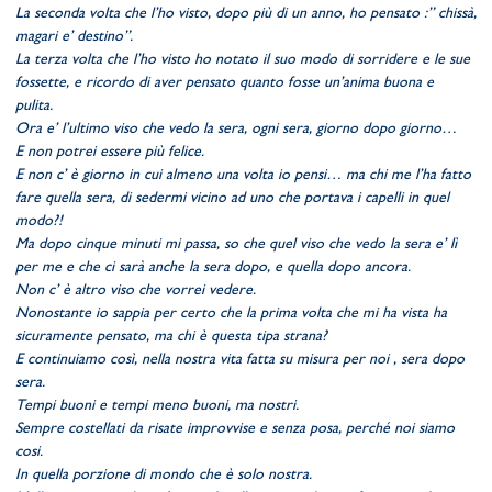
La seconda volta che l’ho visto, dopo più di un anno, ho pensato :” chissà,
magari e’ destino”.
La terza volta che l’ho visto ho notato il suo modo di sorridere e le sue
fossette, e ricordo di aver pensato quanto fosse un’anima buona e
pulita.
Ora e’ l’ultimo viso che vedo la sera, ogni sera, giorno dopo giorno…
E non potrei essere più felice.
E non c’ è giorno in cui almeno una volta io pensi… ma chi me l’ha fatto
fare quella sera, di sedermi vicino ad uno che portava i capelli in quel
modo?!
Ma dopo cinque minuti mi passa, so che quel viso che vedo la sera e’ lì
per me e che ci sarà anche la sera dopo, e quella dopo ancora.
Non c’ è altro viso che vorrei vedere.
Nonostante io sappia per certo che la prima volta che mi ha vista ha
sicuramente pensato, ma chi è questa tipa strana?
E continuiamo così, nella nostra vita fatta su misura per noi , sera dopo
sera.
Tempi buoni e tempi meno buoni, ma nostri.
Sempre costellati da risate improvvise e senza posa, perché noi siamo
cosi.
In quella porzione di mondo che è solo nostra.