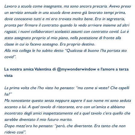
Lavoro a scuola come insegnante, ma sono ancora precaria. Avevo preso
un servizio annuale in una scuola dove avevo già lavorato tempi prima,
dove conoscevo tutti e mi ero trovata molto bene. Ero in segreteria,
pronta per firmare il contratto quando lo vedo arrivare insieme ad altri
ragazzi, i nuovi collaboratori scolastici assunti con contratto covid. Lui è
stato assegnato proprio al mio piano, nella postazione di fronte alla
classe in cui io facevo sostegno. Era proprio destino.
Alla mia collega le ho subito detto “Qualcosa di buono l’ha portata sto
covid”.
La nostra amica Valentina di @mywonderwindow e l’amore a terza
vista
La prima volta che l’ho visto ho pensato: “ma come si veste? Che capelli
ha?”
Ma nonostante questo senza neppure sapere il suo nome mi sono seduta
accanto a lui. A quel tavolo di ristorante, ero con un’amica e abbiamo
incontrato degli amici inaspettatamente ed a quel tavolo c’era quello che
sarebbe diventato il mio futuro marito.
Dopo mezz’ora ho pensato: “però, che divertente. Era tanto che non
ridevo così”.