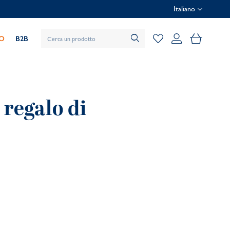
Italiano
Il mio car
IO
B2B
 regalo di