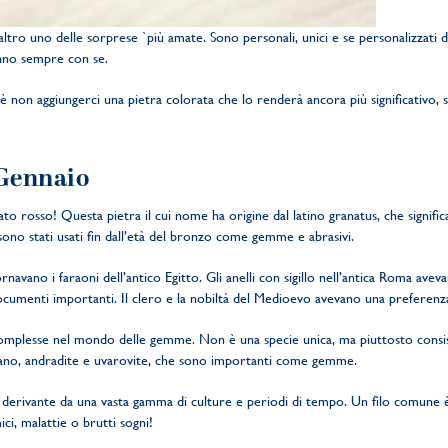
altro uno delle sorprese `più amate. Sono personali, unici e se personalizzati 
nno sempre con se.
 non aggiungerci una pietra colorata che lo renderà ancora più significativo, 
 Gennaio
nato rosso! Questa pietra il cui nome ha origine dal latino granatus, che signifi
 sono stati usati fin dall’età del bronzo come gemme e abrasivi.
navano i faraoni dell’antico Egitto. Gli anelli con sigillo nell’antica Roma avev
ocumenti importanti. Il clero e la nobiltà del Medioevo avevano una preferenza 
 complesse nel mondo delle gemme. Non è una specie unica, ma piuttosto consist
olano, andradite e uvarovite, che sono importanti come gemme.
 derivante da una vasta gamma di culture e periodi di tempo. Un filo comune è 
ici, malattie o brutti sogni!