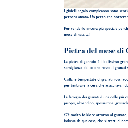
I gioielli regalo compleanno sono senz’
persona amata. Un pezzo che portera
Per renderlo ancora più speciale perchè
mese di nascita!
Pietra del mese di
La pietra di gennaio è il bellissimo gra
somiglianza del colore rosso. I granati
Collane tempestate di granati rossi ador
per timbrare la cera che assicurava i d
La famiglia dei granati è una delle più
piropo, almandino, spessartina, gross
C’è molto folklore attorno al granato,
indossa da qualcosa, che si tratti di nem